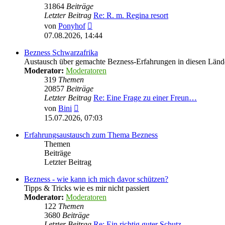
31864
Beiträge
Letzter Beitrag
Re: R. m. Regina resort
Neuester
von
Ponyhof
Beitrag
07.08.2026, 14:44
Bezness Schwarzafrika
Austausch über gemachte Bezness-Erfahrungen in diesen Länd
Moderator:
Moderatoren
319
Themen
20857
Beiträge
Letzter Beitrag
Re: Eine Frage zu einer Freun…
Neuester
von
Bini
Beitrag
15.07.2026, 07:03
Erfahrungsaustausch zum Thema Bezness
Themen
Beiträge
Letzter Beitrag
Bezness - wie kann ich mich davor schützen?
Tipps & Tricks wie es mir nicht passiert
Moderator:
Moderatoren
122
Themen
3680
Beiträge
Letzter Beitrag
Re: Ein richtig guter Schutz …