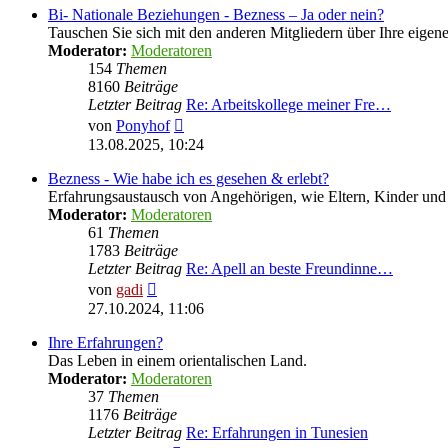
Bi- Nationale Beziehungen - Bezness – Ja oder nein?
Tauschen Sie sich mit den anderen Mitgliedern über Ihre eige
Moderator:
Moderatoren
154
Themen
8160
Beiträge
Letzter Beitrag
Re: Arbeitskollege meiner Fre…
Neuester
von
Ponyhof
Beitrag
13.08.2025, 10:24
Bezness - Wie habe ich es gesehen & erlebt?
Erfahrungsaustausch von Angehörigen, wie Eltern, Kinder u
Moderator:
Moderatoren
61
Themen
1783
Beiträge
Letzter Beitrag
Re: Apell an beste Freundinne…
Neuester
von
gadi
Beitrag
27.10.2024, 11:06
Ihre Erfahrungen?
Das Leben in einem orientalischen Land.
Moderator:
Moderatoren
37
Themen
1176
Beiträge
Letzter Beitrag
Re: Erfahrungen in Tunesien