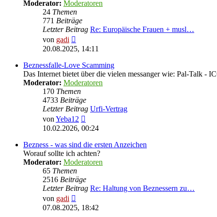
Moderator:
Moderatoren
24
Themen
771
Beiträge
Letzter Beitrag
Re: Europäische Frauen + musl…
Neuester
von
gadi
Beitrag
20.08.2025, 14:11
Beznessfalle-Love Scamming
Das Internet bietet über die vielen messanger wie: Pal-Talk -
Moderator:
Moderatoren
170
Themen
4733
Beiträge
Letzter Beitrag
Urfi-Vertrag
Neuester
von
Yeba12
Beitrag
10.02.2026, 00:24
Bezness - was sind die ersten Anzeichen
Worauf sollte ich achten?
Moderator:
Moderatoren
65
Themen
2516
Beiträge
Letzter Beitrag
Re: Haltung von Beznessern zu…
Neuester
von
gadi
Beitrag
07.08.2025, 18:42