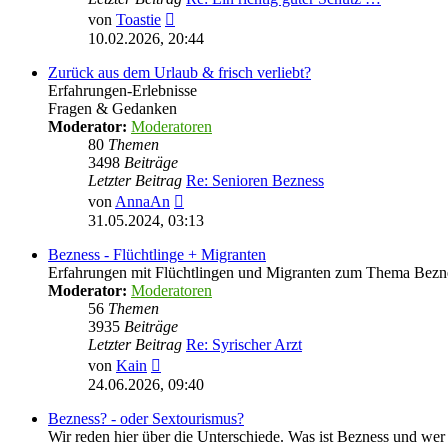
Neuester
von
Toastie
Beitrag
10.02.2026, 20:44
Zurück aus dem Urlaub & frisch verliebt?
Erfahrungen-Erlebnisse
Fragen & Gedanken
Moderator:
Moderatoren
80
Themen
3498
Beiträge
Letzter Beitrag
Re: Senioren Bezness
Neuester
von
AnnaAn
Beitrag
31.05.2024, 03:13
Bezness - Flüchtlinge + Migranten
Erfahrungen mit Flüchtlingen und Migranten zum Thema Bezn
Moderator:
Moderatoren
56
Themen
3935
Beiträge
Letzter Beitrag
Re: Syrischer Arzt
Neuester
von
Kain
Beitrag
24.06.2026, 09:40
Bezness? - oder Sextourismus?
Wir reden hier über die Unterschiede. Was ist Bezness und wer