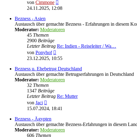
Neuester
von
Cimmone
Beitrag
24.11.2025, 12:08
Bezness - Asien
Austausch über gemachte Bezness - Erfahrungen in diesem Ko
Moderator:
Moderatoren
45
Themen
2900
Beiträge
Letzter Beitrag
Re: Indien - Reiseleiter / Wa…
Neuester
von
Ponyhof
Beitrag
23.12.2025, 10:55
Bezness u. Ehebetrug Deutschland
Austausch über gemachte Betrugserfahrungen in Deutschland
Moderator:
Moderatoren
32
Themen
1347
Beiträge
Letzter Beitrag
Re: Mutter
Neuester
von
Jaci
Beitrag
15.07.2024, 18:41
Bezness - Ägypten
Austausch über gemachte Bezness-Erfahrungen in diesem Lan
Moderator:
Moderatoren
606
Themen