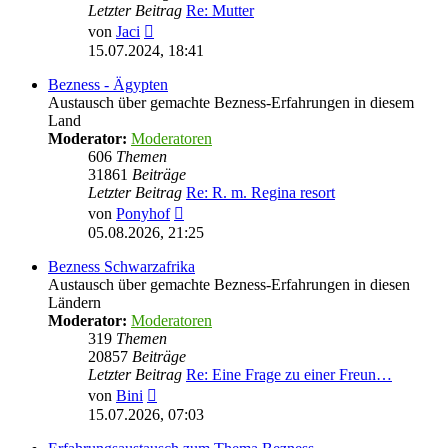
Letzter Beitrag
Re: Mutter
Neuester
von
Jaci
Beitrag
15.07.2024, 18:41
Bezness - Ägypten
Austausch über gemachte Bezness-Erfahrungen in diesem
Land
Moderator:
Moderatoren
606
Themen
31861
Beiträge
Letzter Beitrag
Re: R. m. Regina resort
Neuester
von
Ponyhof
Beitrag
05.08.2026, 21:25
Bezness Schwarzafrika
Austausch über gemachte Bezness-Erfahrungen in diesen
Ländern
Moderator:
Moderatoren
319
Themen
20857
Beiträge
Letzter Beitrag
Re: Eine Frage zu einer Freun…
Neuester
von
Bini
Beitrag
15.07.2026, 07:03