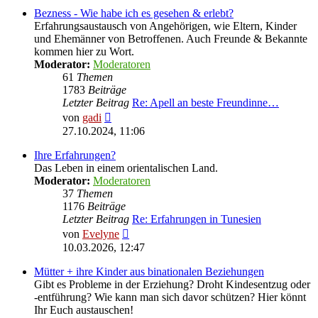
Bezness - Wie habe ich es gesehen & erlebt?
Erfahrungsaustausch von Angehörigen, wie Eltern, Kinder
und Ehemänner von Betroffenen. Auch Freunde & Bekannte
kommen hier zu Wort.
Moderator:
Moderatoren
61
Themen
1783
Beiträge
Letzter Beitrag
Re: Apell an beste Freundinne…
Neuester
von
gadi
Beitrag
27.10.2024, 11:06
Ihre Erfahrungen?
Das Leben in einem orientalischen Land.
Moderator:
Moderatoren
37
Themen
1176
Beiträge
Letzter Beitrag
Re: Erfahrungen in Tunesien
Neuester
von
Evelyne
Beitrag
10.03.2026, 12:47
Mütter + ihre Kinder aus binationalen Beziehungen
Gibt es Probleme in der Erziehung? Droht Kindesentzug oder
-entführung? Wie kann man sich davor schützen? Hier könnt
Ihr Euch austauschen!