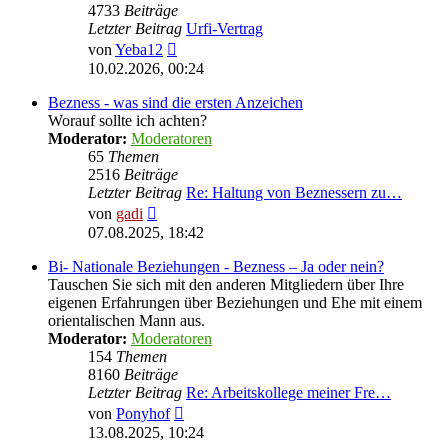
4733
Beiträge
Letzter Beitrag
Urfi-Vertrag
Neuester
von
Yeba12
Beitrag
10.02.2026, 00:24
Bezness - was sind die ersten Anzeichen
Worauf sollte ich achten?
Moderator:
Moderatoren
65
Themen
2516
Beiträge
Letzter Beitrag
Re: Haltung von Beznessern zu…
Neuester
von
gadi
Beitrag
07.08.2025, 18:42
Bi- Nationale Beziehungen - Bezness – Ja oder nein?
Tauschen Sie sich mit den anderen Mitgliedern über Ihre
eigenen Erfahrungen über Beziehungen und Ehe mit einem
orientalischen Mann aus.
Moderator:
Moderatoren
154
Themen
8160
Beiträge
Letzter Beitrag
Re: Arbeitskollege meiner Fre…
Neuester
von
Ponyhof
Beitrag
13.08.2025, 10:24