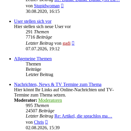
Neuester
von
Stupidwoman
Beitrag
30.08.2020, 16:15
User stellen sich vor
Hier stellen sich neue User vor
291
Themen
7716
Beiträge
Neuester
Letzter Beitrag
von
gadi
Beitrag
07.07.2026, 19:12
Allgemeine Themen
Themen
Beiträge
Letzter Beitrag
Nachrichten, News & TV Termine zum Thema
Hier könnt Ihr Links auf Online-Nachrichten und TV-
Termine zum Thema setzen.
Moderator:
Moderatoren
995
Themen
24507
Beiträge
Letzter Beitrag
Re: Artikel, die sprachlos ma…
Neuester
von
Chris
Beitrag
02.08.2026, 15:39