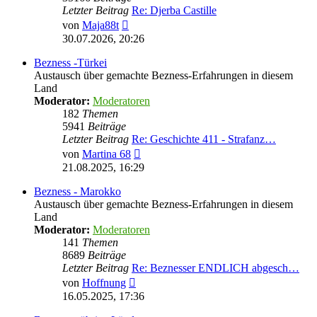
Letzter Beitrag
Re: Djerba Castille
Neuester
von
Maja88t
Beitrag
30.07.2026, 20:26
Bezness -Türkei
Austausch über gemachte Bezness-Erfahrungen in diesem
Land
Moderator:
Moderatoren
182
Themen
5941
Beiträge
Letzter Beitrag
Re: Geschichte 411 - Strafanz…
Neuester
von
Martina 68
Beitrag
21.08.2025, 16:29
Bezness - Marokko
Austausch über gemachte Bezness-Erfahrungen in diesem
Land
Moderator:
Moderatoren
141
Themen
8689
Beiträge
Letzter Beitrag
Re: Beznesser ENDLICH abgesch…
Neuester
von
Hoffnung
Beitrag
16.05.2025, 17:36