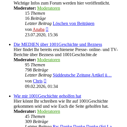
Wichtige Infos zum Forum werden hier veröffentlicht.
Moderator:
Moderatoren
15
Themen
16
Beiträge
Letzter Beitrag
Löschen von Beiträgen
Neuester
von
Anaba
Beitrag
23.07.2020, 15:36
Die MEDIEN über 1001Geschichte und Bezness
Hier findet Ihr bereits erschienene Presse- online- und TV-
Berichte über Bezness und 1001Geschichte.de
Moderator:
Moderatoren
95
Themen
798
Beiträge
Letzter Beitrag
Süddeutsche Zeitung Artikel ü…
Neuester
von
Chris
Beitrag
09.02.2026, 01:34
Wie mir 1001Geschichte geholfen hat
Hier könnt Ihr schreiben wie Ihr auf 1001Geschichte
gekommen seid und wie Euch die Seite geholfen hat.
Moderator:
Moderatoren
45
Themen
309
Beiträge
Letzter Beitrag
Re: Danke Danke Danke (Sri La…