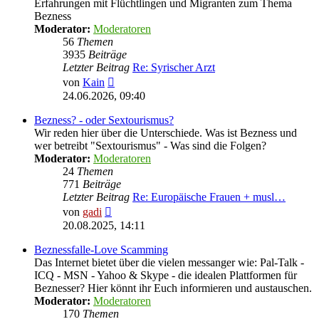
Erfahrungen mit Flüchtlingen und Migranten zum Thema
Bezness
Moderator:
Moderatoren
56
Themen
3935
Beiträge
Letzter Beitrag
Re: Syrischer Arzt
Neuester
von
Kain
Beitrag
24.06.2026, 09:40
Bezness? - oder Sextourismus?
Wir reden hier über die Unterschiede. Was ist Bezness und
wer betreibt "Sextourismus" - Was sind die Folgen?
Moderator:
Moderatoren
24
Themen
771
Beiträge
Letzter Beitrag
Re: Europäische Frauen + musl…
Neuester
von
gadi
Beitrag
20.08.2025, 14:11
Beznessfalle-Love Scamming
Das Internet bietet über die vielen messanger wie: Pal-Talk -
ICQ - MSN - Yahoo & Skype - die idealen Plattformen für
Beznesser? Hier könnt ihr Euch informieren und austauschen.
Moderator:
Moderatoren
170
Themen