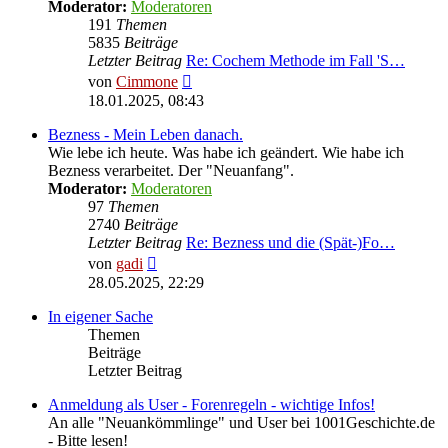
Moderator:
Moderatoren
191
Themen
5835
Beiträge
Letzter Beitrag
Re: Cochem Methode im Fall 'S…
Neuester
von
Cimmone
Beitrag
18.01.2025, 08:43
Bezness - Mein Leben danach.
Wie lebe ich heute. Was habe ich geändert. Wie habe ich
Bezness verarbeitet. Der "Neuanfang".
Moderator:
Moderatoren
97
Themen
2740
Beiträge
Letzter Beitrag
Re: Bezness und die (Spät-)Fo…
Neuester
von
gadi
Beitrag
28.05.2025, 22:29
In eigener Sache
Themen
Beiträge
Letzter Beitrag
Anmeldung als User - Forenregeln - wichtige Infos!
An alle "Neuankömmlinge" und User bei 1001Geschichte.de
- Bitte lesen!