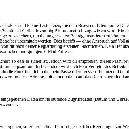
Cookies sind kleine Textdateien, die dein Browser als temporäre Datei
ssion-ID), die dir von phpBB automatisch zugewiesen wird. Ein dritt
räge zu speichern, um die ungelesenen Beiträge markieren zu können.
reiber übermittelt werden. Dies betrifft — ohne Anspruch auf Vollstän
 von dir nach deiner Registrierung erstellten Nachrichten. Dein Benu
sönlichen und gültigen E-Mail-Adresse.
ert, so dass es sicher ist. Jedoch wird dir empfohlen, dieses Passwor
it ihm sorgsam um. Insbesondere wird dich kein Vertreter des Betreibe
nst du die Funktion „Ich habe mein Passwort vergessen“ benutzen. Di
asswort an diese Adresse, mit dem du dann auf das Board zugreifen kan
ng eingegebenen Daten sowie laufende Zugriffsdaten (Datum und Uhrze
verwenden.
eitergeben, sofern er nicht auf Grund gesetzlicher Regelungen zur Wei