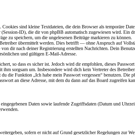
Cookies sind kleine Textdateien, die dein Browser als temporäre Datei
ssion-ID), die dir von phpBB automatisch zugewiesen wird. Ein dritt
räge zu speichern, um die ungelesenen Beiträge markieren zu können.
reiber übermittelt werden. Dies betrifft — ohne Anspruch auf Vollstän
 von dir nach deiner Registrierung erstellten Nachrichten. Dein Benu
sönlichen und gültigen E-Mail-Adresse.
ert, so dass es sicher ist. Jedoch wird dir empfohlen, dieses Passwor
it ihm sorgsam um. Insbesondere wird dich kein Vertreter des Betreibe
nst du die Funktion „Ich habe mein Passwort vergessen“ benutzen. Di
asswort an diese Adresse, mit dem du dann auf das Board zugreifen kan
ng eingegebenen Daten sowie laufende Zugriffsdaten (Datum und Uhrze
verwenden.
eitergeben, sofern er nicht auf Grund gesetzlicher Regelungen zur Wei