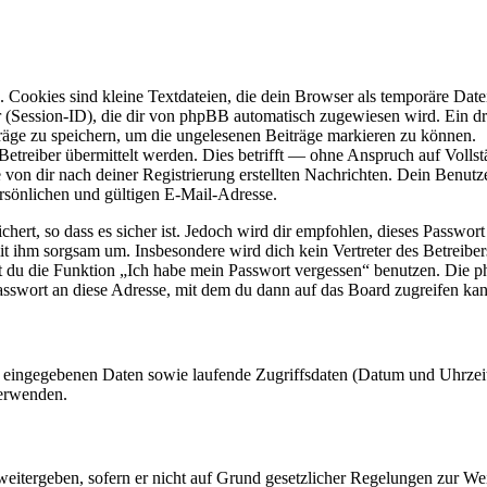
Cookies sind kleine Textdateien, die dein Browser als temporäre Datei
ssion-ID), die dir von phpBB automatisch zugewiesen wird. Ein dritt
räge zu speichern, um die ungelesenen Beiträge markieren zu können.
reiber übermittelt werden. Dies betrifft — ohne Anspruch auf Vollstän
 von dir nach deiner Registrierung erstellten Nachrichten. Dein Benu
sönlichen und gültigen E-Mail-Adresse.
ert, so dass es sicher ist. Jedoch wird dir empfohlen, dieses Passwor
it ihm sorgsam um. Insbesondere wird dich kein Vertreter des Betreibe
nst du die Funktion „Ich habe mein Passwort vergessen“ benutzen. Di
asswort an diese Adresse, mit dem du dann auf das Board zugreifen kan
ng eingegebenen Daten sowie laufende Zugriffsdaten (Datum und Uhrze
verwenden.
eitergeben, sofern er nicht auf Grund gesetzlicher Regelungen zur Wei