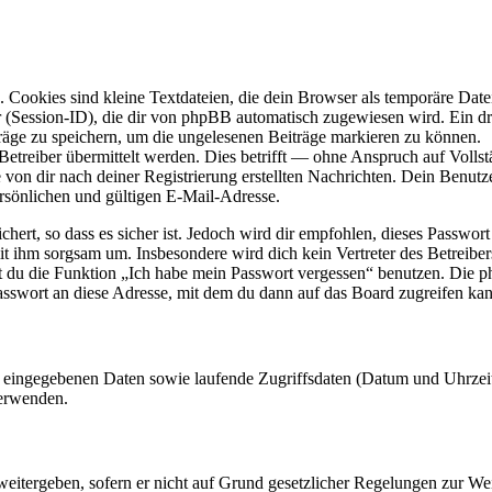
Cookies sind kleine Textdateien, die dein Browser als temporäre Datei
ssion-ID), die dir von phpBB automatisch zugewiesen wird. Ein dritt
räge zu speichern, um die ungelesenen Beiträge markieren zu können.
reiber übermittelt werden. Dies betrifft — ohne Anspruch auf Vollstän
 von dir nach deiner Registrierung erstellten Nachrichten. Dein Benu
sönlichen und gültigen E-Mail-Adresse.
ert, so dass es sicher ist. Jedoch wird dir empfohlen, dieses Passwor
it ihm sorgsam um. Insbesondere wird dich kein Vertreter des Betreibe
nst du die Funktion „Ich habe mein Passwort vergessen“ benutzen. Di
asswort an diese Adresse, mit dem du dann auf das Board zugreifen kan
ng eingegebenen Daten sowie laufende Zugriffsdaten (Datum und Uhrze
verwenden.
eitergeben, sofern er nicht auf Grund gesetzlicher Regelungen zur Wei