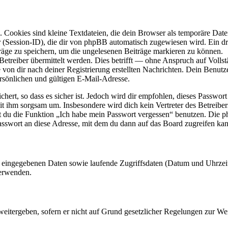
Cookies sind kleine Textdateien, die dein Browser als temporäre Datei
ssion-ID), die dir von phpBB automatisch zugewiesen wird. Ein dritt
räge zu speichern, um die ungelesenen Beiträge markieren zu können.
reiber übermittelt werden. Dies betrifft — ohne Anspruch auf Vollstän
 von dir nach deiner Registrierung erstellten Nachrichten. Dein Benu
sönlichen und gültigen E-Mail-Adresse.
ert, so dass es sicher ist. Jedoch wird dir empfohlen, dieses Passwor
it ihm sorgsam um. Insbesondere wird dich kein Vertreter des Betreibe
nst du die Funktion „Ich habe mein Passwort vergessen“ benutzen. Di
asswort an diese Adresse, mit dem du dann auf das Board zugreifen kan
ng eingegebenen Daten sowie laufende Zugriffsdaten (Datum und Uhrze
verwenden.
eitergeben, sofern er nicht auf Grund gesetzlicher Regelungen zur Wei