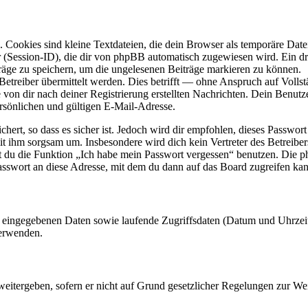
Cookies sind kleine Textdateien, die dein Browser als temporäre Datei
ssion-ID), die dir von phpBB automatisch zugewiesen wird. Ein dritt
räge zu speichern, um die ungelesenen Beiträge markieren zu können.
reiber übermittelt werden. Dies betrifft — ohne Anspruch auf Vollstän
 von dir nach deiner Registrierung erstellten Nachrichten. Dein Benu
sönlichen und gültigen E-Mail-Adresse.
ert, so dass es sicher ist. Jedoch wird dir empfohlen, dieses Passwor
it ihm sorgsam um. Insbesondere wird dich kein Vertreter des Betreibe
nst du die Funktion „Ich habe mein Passwort vergessen“ benutzen. Di
asswort an diese Adresse, mit dem du dann auf das Board zugreifen kan
ng eingegebenen Daten sowie laufende Zugriffsdaten (Datum und Uhrze
verwenden.
eitergeben, sofern er nicht auf Grund gesetzlicher Regelungen zur Wei