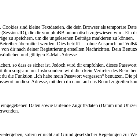
Cookies sind kleine Textdateien, die dein Browser als temporäre Datei
ssion-ID), die dir von phpBB automatisch zugewiesen wird. Ein dritt
räge zu speichern, um die ungelesenen Beiträge markieren zu können.
reiber übermittelt werden. Dies betrifft — ohne Anspruch auf Vollstän
 von dir nach deiner Registrierung erstellten Nachrichten. Dein Benu
sönlichen und gültigen E-Mail-Adresse.
ert, so dass es sicher ist. Jedoch wird dir empfohlen, dieses Passwor
it ihm sorgsam um. Insbesondere wird dich kein Vertreter des Betreibe
nst du die Funktion „Ich habe mein Passwort vergessen“ benutzen. Di
asswort an diese Adresse, mit dem du dann auf das Board zugreifen kan
ng eingegebenen Daten sowie laufende Zugriffsdaten (Datum und Uhrze
verwenden.
eitergeben, sofern er nicht auf Grund gesetzlicher Regelungen zur Wei