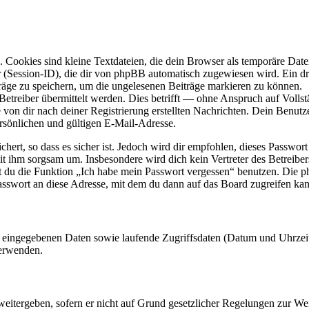
Cookies sind kleine Textdateien, die dein Browser als temporäre Datei
ssion-ID), die dir von phpBB automatisch zugewiesen wird. Ein dritt
räge zu speichern, um die ungelesenen Beiträge markieren zu können.
reiber übermittelt werden. Dies betrifft — ohne Anspruch auf Vollstän
 von dir nach deiner Registrierung erstellten Nachrichten. Dein Benu
sönlichen und gültigen E-Mail-Adresse.
ert, so dass es sicher ist. Jedoch wird dir empfohlen, dieses Passwor
it ihm sorgsam um. Insbesondere wird dich kein Vertreter des Betreibe
nst du die Funktion „Ich habe mein Passwort vergessen“ benutzen. Di
asswort an diese Adresse, mit dem du dann auf das Board zugreifen kan
ng eingegebenen Daten sowie laufende Zugriffsdaten (Datum und Uhrze
verwenden.
eitergeben, sofern er nicht auf Grund gesetzlicher Regelungen zur Wei