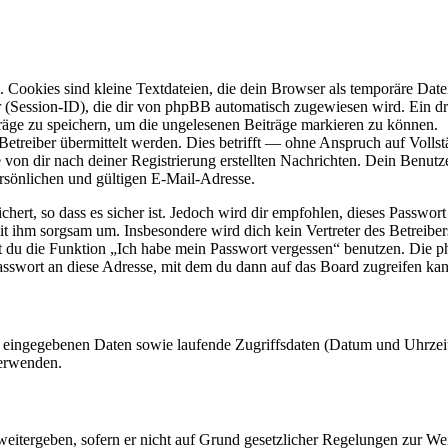
Cookies sind kleine Textdateien, die dein Browser als temporäre Datei
ssion-ID), die dir von phpBB automatisch zugewiesen wird. Ein dritt
räge zu speichern, um die ungelesenen Beiträge markieren zu können.
reiber übermittelt werden. Dies betrifft — ohne Anspruch auf Vollstän
 von dir nach deiner Registrierung erstellten Nachrichten. Dein Benu
sönlichen und gültigen E-Mail-Adresse.
ert, so dass es sicher ist. Jedoch wird dir empfohlen, dieses Passwor
it ihm sorgsam um. Insbesondere wird dich kein Vertreter des Betreibe
nst du die Funktion „Ich habe mein Passwort vergessen“ benutzen. Di
asswort an diese Adresse, mit dem du dann auf das Board zugreifen kan
ng eingegebenen Daten sowie laufende Zugriffsdaten (Datum und Uhrze
verwenden.
eitergeben, sofern er nicht auf Grund gesetzlicher Regelungen zur Wei