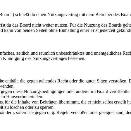
oard“) schließt du einen Nutzungsvertrag mit dem Betreiber des Boards
fst du das Board nicht weiter nutzen. Für die Nutzung des Boards gelten
 kann von beiden Seiten ohne Einhaltung einer Frist jederzeit gekünd
 einfaches, zeitlich und räumlich unbeschränktes und unentgeltliches R
ch Kündigung des Nutzungsvertrages bestehen.
alte enthält, die gegen geltendes Recht oder die guten Sitten verstoßen. 
rwenden.
n gegen diese Nutzungsbedingungen oder anderer im Board veröffentli
in Hausverbot erteilen.
für die Inhalte von Beiträgen übernimmt, die er nicht selbst erstellt 
it zu löschen oder zu sperren.
uändern, sofern sie gegen o. g. Regeln verstoßen oder geeignet sind, 