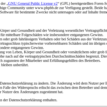
 der „
GNU General Public License v2
“ (GPL) bereitgestellten Foren
hige Community unter www.phpbb.de zur Verfügung gestellt. Beide hab
oftware für bestimmte Zwecke nicht untersagen oder auf Inhalte frem
rper und Gesundheit und der Verletzung wesentlicher Vertragspflichten
ch für mittelbare Folgeschäden wie insbesondere entgangenen Gewinn.
em oder grob fahrlässigem Verhalten oder bei Schäden aus der Verletz
i Vertragsschluss typischerweise vorhersehbaren Schäden und im übrigen
besondere entgangenen Gewinn.
ng von Leben, Körper und Gesundheit oder vorsätzlichem oder grob fah
e nach auf die vertragstypischen Durchschnittsschäden begrenzt. Dies
h zugunsten der Mitarbeiter und Erfüllungsgehilfen des Betreibers.
bleiben unberührt.
e Datenschutzerklärung zu ändern. Die Änderung wird dem Nutzer per E-
m Falle des Widerspruchs erlischt das zwischen dem Betreiber und dem 
er Nutzer den Änderungen zugestimmt hat.
n der Datenschutzerklärung enthalten.