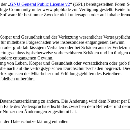
 der „
GNU General Public License v2
“ (GPL) bereitgestellten Foren
hige Community unter www.phpbb.de zur Verfügung gestellt. Beide hab
oftware für bestimmte Zwecke nicht untersagen oder auf Inhalte frem
rper und Gesundheit und der Verletzung wesentlicher Vertragspflichten
ch für mittelbare Folgeschäden wie insbesondere entgangenen Gewinn.
em oder grob fahrlässigem Verhalten oder bei Schäden aus der Verletz
i Vertragsschluss typischerweise vorhersehbaren Schäden und im übrigen
besondere entgangenen Gewinn.
ng von Leben, Körper und Gesundheit oder vorsätzlichem oder grob fah
e nach auf die vertragstypischen Durchschnittsschäden begrenzt. Dies
h zugunsten der Mitarbeiter und Erfüllungsgehilfen des Betreibers.
bleiben unberührt.
e Datenschutzerklärung zu ändern. Die Änderung wird dem Nutzer per E-
m Falle des Widerspruchs erlischt das zwischen dem Betreiber und dem 
er Nutzer den Änderungen zugestimmt hat.
n der Datenschutzerklärung enthalten.