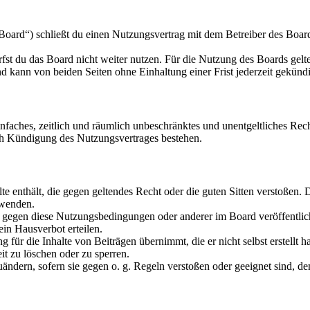
oard“) schließt du einen Nutzungsvertrag mit dem Betreiber des Boards
fst du das Board nicht weiter nutzen. Für die Nutzung des Boards gelten
 kann von beiden Seiten ohne Einhaltung einer Frist jederzeit gekünd
 einfaches, zeitlich und räumlich unbeschränktes und unentgeltliches R
ch Kündigung des Nutzungsvertrages bestehen.
alte enthält, die gegen geltendes Recht oder die guten Sitten verstoßen. 
rwenden.
n gegen diese Nutzungsbedingungen oder anderer im Board veröffentli
in Hausverbot erteilen.
für die Inhalte von Beiträgen übernimmt, die er nicht selbst erstellt 
it zu löschen oder zu sperren.
uändern, sofern sie gegen o. g. Regeln verstoßen oder geeignet sind, 