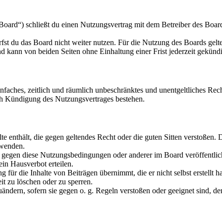
oard“) schließt du einen Nutzungsvertrag mit dem Betreiber des Boards
fst du das Board nicht weiter nutzen. Für die Nutzung des Boards gelten
 kann von beiden Seiten ohne Einhaltung einer Frist jederzeit gekünd
 einfaches, zeitlich und räumlich unbeschränktes und unentgeltliches R
ch Kündigung des Nutzungsvertrages bestehen.
alte enthält, die gegen geltendes Recht oder die guten Sitten verstoßen. 
rwenden.
n gegen diese Nutzungsbedingungen oder anderer im Board veröffentli
in Hausverbot erteilen.
für die Inhalte von Beiträgen übernimmt, die er nicht selbst erstellt 
it zu löschen oder zu sperren.
uändern, sofern sie gegen o. g. Regeln verstoßen oder geeignet sind, 