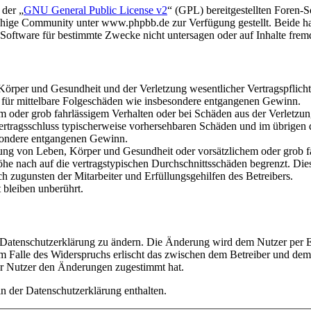
 der „
GNU General Public License v2
“ (GPL) bereitgestellten Foren
hige Community unter www.phpbb.de zur Verfügung gestellt. Beide hab
oftware für bestimmte Zwecke nicht untersagen oder auf Inhalte frem
rper und Gesundheit und der Verletzung wesentlicher Vertragspflichten
ch für mittelbare Folgeschäden wie insbesondere entgangenen Gewinn.
em oder grob fahrlässigem Verhalten oder bei Schäden aus der Verletz
i Vertragsschluss typischerweise vorhersehbaren Schäden und im übrigen
besondere entgangenen Gewinn.
ng von Leben, Körper und Gesundheit oder vorsätzlichem oder grob fah
e nach auf die vertragstypischen Durchschnittsschäden begrenzt. Dies
h zugunsten der Mitarbeiter und Erfüllungsgehilfen des Betreibers.
bleiben unberührt.
e Datenschutzerklärung zu ändern. Die Änderung wird dem Nutzer per E-
m Falle des Widerspruchs erlischt das zwischen dem Betreiber und dem 
er Nutzer den Änderungen zugestimmt hat.
n der Datenschutzerklärung enthalten.