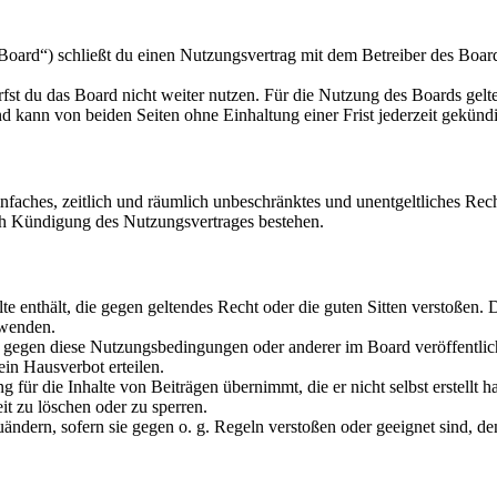
oard“) schließt du einen Nutzungsvertrag mit dem Betreiber des Boards
fst du das Board nicht weiter nutzen. Für die Nutzung des Boards gelten
 kann von beiden Seiten ohne Einhaltung einer Frist jederzeit gekünd
 einfaches, zeitlich und räumlich unbeschränktes und unentgeltliches R
ch Kündigung des Nutzungsvertrages bestehen.
alte enthält, die gegen geltendes Recht oder die guten Sitten verstoßen. 
rwenden.
n gegen diese Nutzungsbedingungen oder anderer im Board veröffentli
in Hausverbot erteilen.
für die Inhalte von Beiträgen übernimmt, die er nicht selbst erstellt 
it zu löschen oder zu sperren.
uändern, sofern sie gegen o. g. Regeln verstoßen oder geeignet sind, 