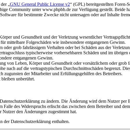
 der „
GNU General Public License v2
“ (GPL) bereitgestellten Foren
hige Community unter www.phpbb.de zur Verfügung gestellt. Beide hab
oftware für bestimmte Zwecke nicht untersagen oder auf Inhalte frem
rper und Gesundheit und der Verletzung wesentlicher Vertragspflichten
ch für mittelbare Folgeschäden wie insbesondere entgangenen Gewinn.
em oder grob fahrlässigem Verhalten oder bei Schäden aus der Verletz
i Vertragsschluss typischerweise vorhersehbaren Schäden und im übrigen
besondere entgangenen Gewinn.
ng von Leben, Körper und Gesundheit oder vorsätzlichem oder grob fah
e nach auf die vertragstypischen Durchschnittsschäden begrenzt. Dies
h zugunsten der Mitarbeiter und Erfüllungsgehilfen des Betreibers.
bleiben unberührt.
e Datenschutzerklärung zu ändern. Die Änderung wird dem Nutzer per E-
m Falle des Widerspruchs erlischt das zwischen dem Betreiber und dem 
er Nutzer den Änderungen zugestimmt hat.
n der Datenschutzerklärung enthalten.