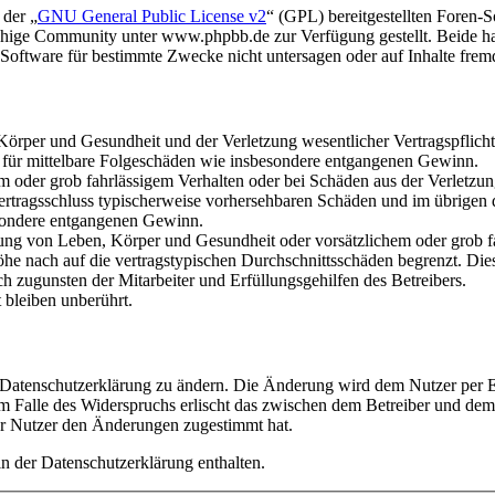
 der „
GNU General Public License v2
“ (GPL) bereitgestellten Foren
hige Community unter www.phpbb.de zur Verfügung gestellt. Beide hab
oftware für bestimmte Zwecke nicht untersagen oder auf Inhalte frem
rper und Gesundheit und der Verletzung wesentlicher Vertragspflichten
ch für mittelbare Folgeschäden wie insbesondere entgangenen Gewinn.
em oder grob fahrlässigem Verhalten oder bei Schäden aus der Verletz
i Vertragsschluss typischerweise vorhersehbaren Schäden und im übrigen
besondere entgangenen Gewinn.
ng von Leben, Körper und Gesundheit oder vorsätzlichem oder grob fah
e nach auf die vertragstypischen Durchschnittsschäden begrenzt. Dies
h zugunsten der Mitarbeiter und Erfüllungsgehilfen des Betreibers.
bleiben unberührt.
e Datenschutzerklärung zu ändern. Die Änderung wird dem Nutzer per E-
m Falle des Widerspruchs erlischt das zwischen dem Betreiber und dem 
er Nutzer den Änderungen zugestimmt hat.
n der Datenschutzerklärung enthalten.