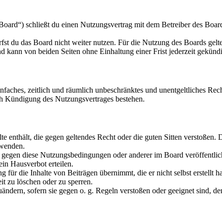
oard“) schließt du einen Nutzungsvertrag mit dem Betreiber des Boards
fst du das Board nicht weiter nutzen. Für die Nutzung des Boards gelten
 kann von beiden Seiten ohne Einhaltung einer Frist jederzeit gekünd
 einfaches, zeitlich und räumlich unbeschränktes und unentgeltliches R
ch Kündigung des Nutzungsvertrages bestehen.
alte enthält, die gegen geltendes Recht oder die guten Sitten verstoßen. 
rwenden.
n gegen diese Nutzungsbedingungen oder anderer im Board veröffentli
in Hausverbot erteilen.
für die Inhalte von Beiträgen übernimmt, die er nicht selbst erstellt 
it zu löschen oder zu sperren.
uändern, sofern sie gegen o. g. Regeln verstoßen oder geeignet sind, 