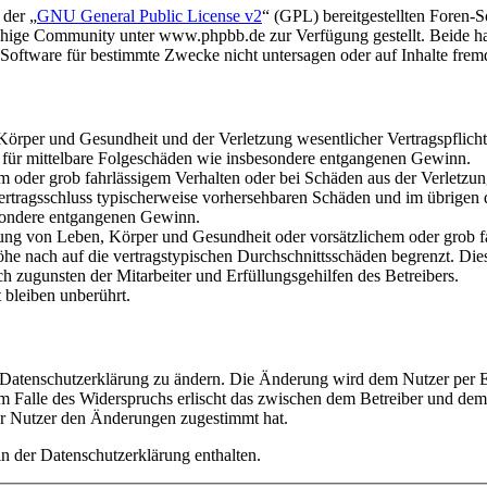
 der „
GNU General Public License v2
“ (GPL) bereitgestellten Foren
hige Community unter www.phpbb.de zur Verfügung gestellt. Beide hab
oftware für bestimmte Zwecke nicht untersagen oder auf Inhalte frem
rper und Gesundheit und der Verletzung wesentlicher Vertragspflichten
ch für mittelbare Folgeschäden wie insbesondere entgangenen Gewinn.
em oder grob fahrlässigem Verhalten oder bei Schäden aus der Verletz
i Vertragsschluss typischerweise vorhersehbaren Schäden und im übrigen
besondere entgangenen Gewinn.
ng von Leben, Körper und Gesundheit oder vorsätzlichem oder grob fah
e nach auf die vertragstypischen Durchschnittsschäden begrenzt. Dies
h zugunsten der Mitarbeiter und Erfüllungsgehilfen des Betreibers.
bleiben unberührt.
e Datenschutzerklärung zu ändern. Die Änderung wird dem Nutzer per E-
m Falle des Widerspruchs erlischt das zwischen dem Betreiber und dem 
er Nutzer den Änderungen zugestimmt hat.
n der Datenschutzerklärung enthalten.