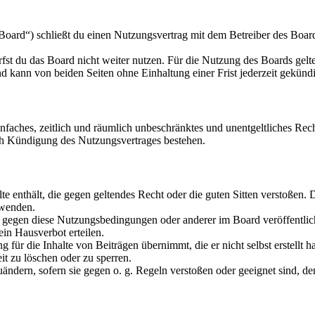
oard“) schließt du einen Nutzungsvertrag mit dem Betreiber des Boards
fst du das Board nicht weiter nutzen. Für die Nutzung des Boards gelten
 kann von beiden Seiten ohne Einhaltung einer Frist jederzeit gekünd
 einfaches, zeitlich und räumlich unbeschränktes und unentgeltliches R
ch Kündigung des Nutzungsvertrages bestehen.
alte enthält, die gegen geltendes Recht oder die guten Sitten verstoßen. 
rwenden.
n gegen diese Nutzungsbedingungen oder anderer im Board veröffentli
in Hausverbot erteilen.
für die Inhalte von Beiträgen übernimmt, die er nicht selbst erstellt 
it zu löschen oder zu sperren.
uändern, sofern sie gegen o. g. Regeln verstoßen oder geeignet sind, 