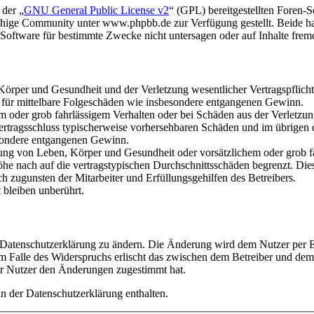
 der „
GNU General Public License v2
“ (GPL) bereitgestellten Foren
hige Community unter www.phpbb.de zur Verfügung gestellt. Beide hab
oftware für bestimmte Zwecke nicht untersagen oder auf Inhalte frem
rper und Gesundheit und der Verletzung wesentlicher Vertragspflichten
ch für mittelbare Folgeschäden wie insbesondere entgangenen Gewinn.
em oder grob fahrlässigem Verhalten oder bei Schäden aus der Verletz
i Vertragsschluss typischerweise vorhersehbaren Schäden und im übrigen
besondere entgangenen Gewinn.
ng von Leben, Körper und Gesundheit oder vorsätzlichem oder grob fah
e nach auf die vertragstypischen Durchschnittsschäden begrenzt. Dies
h zugunsten der Mitarbeiter und Erfüllungsgehilfen des Betreibers.
bleiben unberührt.
e Datenschutzerklärung zu ändern. Die Änderung wird dem Nutzer per E-
m Falle des Widerspruchs erlischt das zwischen dem Betreiber und dem 
er Nutzer den Änderungen zugestimmt hat.
n der Datenschutzerklärung enthalten.