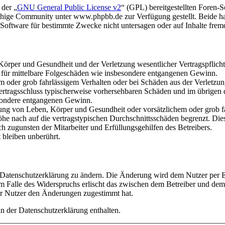
 der „
GNU General Public License v2
“ (GPL) bereitgestellten Foren
hige Community unter www.phpbb.de zur Verfügung gestellt. Beide hab
oftware für bestimmte Zwecke nicht untersagen oder auf Inhalte frem
rper und Gesundheit und der Verletzung wesentlicher Vertragspflichten
ch für mittelbare Folgeschäden wie insbesondere entgangenen Gewinn.
em oder grob fahrlässigem Verhalten oder bei Schäden aus der Verletz
i Vertragsschluss typischerweise vorhersehbaren Schäden und im übrigen
besondere entgangenen Gewinn.
ng von Leben, Körper und Gesundheit oder vorsätzlichem oder grob fah
e nach auf die vertragstypischen Durchschnittsschäden begrenzt. Dies
h zugunsten der Mitarbeiter und Erfüllungsgehilfen des Betreibers.
bleiben unberührt.
e Datenschutzerklärung zu ändern. Die Änderung wird dem Nutzer per E-
m Falle des Widerspruchs erlischt das zwischen dem Betreiber und dem 
er Nutzer den Änderungen zugestimmt hat.
n der Datenschutzerklärung enthalten.