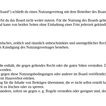
oard“) schließt du einen Nutzungsvertrag mit dem Betreiber des Boards
fst du das Board nicht weiter nutzen. Für die Nutzung des Boards gelten
 kann von beiden Seiten ohne Einhaltung einer Frist jederzeit gekünd
 einfaches, zeitlich und räumlich unbeschränktes und unentgeltliches R
ch Kündigung des Nutzungsvertrages bestehen.
alte enthält, die gegen geltendes Recht oder die guten Sitten verstoßen. 
rwenden.
n gegen diese Nutzungsbedingungen oder anderer im Board veröffentli
in Hausverbot erteilen.
für die Inhalte von Beiträgen übernimmt, die er nicht selbst erstellt 
it zu löschen oder zu sperren.
uändern, sofern sie gegen o. g. Regeln verstoßen oder geeignet sind, 