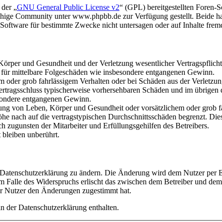
 der „
GNU General Public License v2
“ (GPL) bereitgestellten Foren
hige Community unter www.phpbb.de zur Verfügung gestellt. Beide hab
oftware für bestimmte Zwecke nicht untersagen oder auf Inhalte frem
rper und Gesundheit und der Verletzung wesentlicher Vertragspflichten
ch für mittelbare Folgeschäden wie insbesondere entgangenen Gewinn.
em oder grob fahrlässigem Verhalten oder bei Schäden aus der Verletz
i Vertragsschluss typischerweise vorhersehbaren Schäden und im übrigen
besondere entgangenen Gewinn.
ng von Leben, Körper und Gesundheit oder vorsätzlichem oder grob fah
e nach auf die vertragstypischen Durchschnittsschäden begrenzt. Dies
h zugunsten der Mitarbeiter und Erfüllungsgehilfen des Betreibers.
bleiben unberührt.
e Datenschutzerklärung zu ändern. Die Änderung wird dem Nutzer per E-
m Falle des Widerspruchs erlischt das zwischen dem Betreiber und dem 
er Nutzer den Änderungen zugestimmt hat.
n der Datenschutzerklärung enthalten.