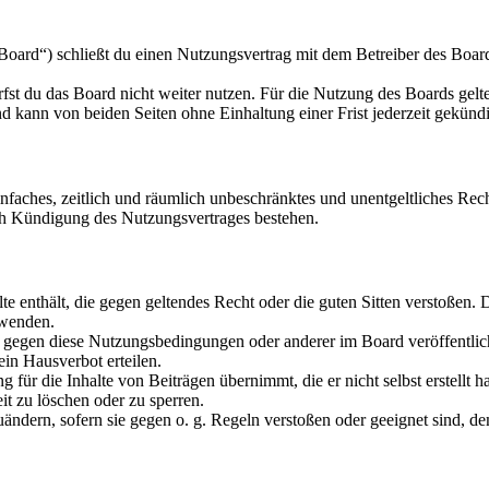
oard“) schließt du einen Nutzungsvertrag mit dem Betreiber des Boards
fst du das Board nicht weiter nutzen. Für die Nutzung des Boards gelten
 kann von beiden Seiten ohne Einhaltung einer Frist jederzeit gekünd
 einfaches, zeitlich und räumlich unbeschränktes und unentgeltliches R
ch Kündigung des Nutzungsvertrages bestehen.
alte enthält, die gegen geltendes Recht oder die guten Sitten verstoßen. 
rwenden.
n gegen diese Nutzungsbedingungen oder anderer im Board veröffentli
in Hausverbot erteilen.
für die Inhalte von Beiträgen übernimmt, die er nicht selbst erstellt 
it zu löschen oder zu sperren.
uändern, sofern sie gegen o. g. Regeln verstoßen oder geeignet sind, 