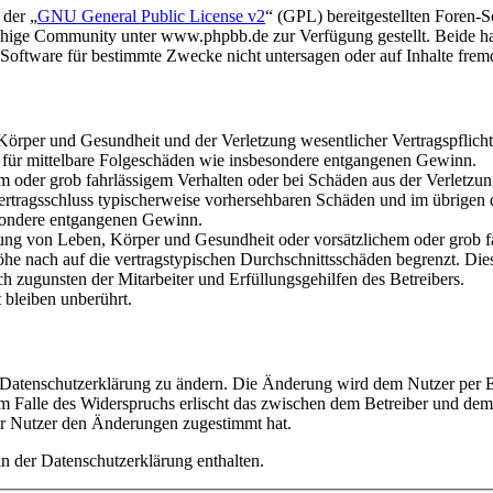
 der „
GNU General Public License v2
“ (GPL) bereitgestellten Foren
hige Community unter www.phpbb.de zur Verfügung gestellt. Beide hab
oftware für bestimmte Zwecke nicht untersagen oder auf Inhalte frem
rper und Gesundheit und der Verletzung wesentlicher Vertragspflichten
ch für mittelbare Folgeschäden wie insbesondere entgangenen Gewinn.
em oder grob fahrlässigem Verhalten oder bei Schäden aus der Verletz
i Vertragsschluss typischerweise vorhersehbaren Schäden und im übrigen
besondere entgangenen Gewinn.
ng von Leben, Körper und Gesundheit oder vorsätzlichem oder grob fah
e nach auf die vertragstypischen Durchschnittsschäden begrenzt. Dies
h zugunsten der Mitarbeiter und Erfüllungsgehilfen des Betreibers.
bleiben unberührt.
e Datenschutzerklärung zu ändern. Die Änderung wird dem Nutzer per E-
m Falle des Widerspruchs erlischt das zwischen dem Betreiber und dem 
er Nutzer den Änderungen zugestimmt hat.
n der Datenschutzerklärung enthalten.