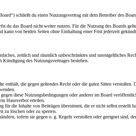
oard“) schließt du einen Nutzungsvertrag mit dem Betreiber des Boards
fst du das Board nicht weiter nutzen. Für die Nutzung des Boards gelten
 kann von beiden Seiten ohne Einhaltung einer Frist jederzeit gekünd
 einfaches, zeitlich und räumlich unbeschränktes und unentgeltliches R
ch Kündigung des Nutzungsvertrages bestehen.
alte enthält, die gegen geltendes Recht oder die guten Sitten verstoßen. 
rwenden.
n gegen diese Nutzungsbedingungen oder anderer im Board veröffentli
in Hausverbot erteilen.
für die Inhalte von Beiträgen übernimmt, die er nicht selbst erstellt 
it zu löschen oder zu sperren.
uändern, sofern sie gegen o. g. Regeln verstoßen oder geeignet sind, 