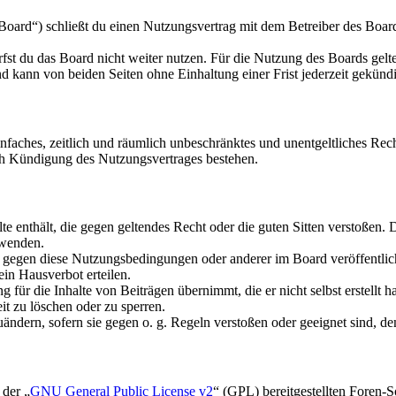
oard“) schließt du einen Nutzungsvertrag mit dem Betreiber des Boards
fst du das Board nicht weiter nutzen. Für die Nutzung des Boards gelten
 kann von beiden Seiten ohne Einhaltung einer Frist jederzeit gekünd
 einfaches, zeitlich und räumlich unbeschränktes und unentgeltliches R
ch Kündigung des Nutzungsvertrages bestehen.
alte enthält, die gegen geltendes Recht oder die guten Sitten verstoßen. 
rwenden.
n gegen diese Nutzungsbedingungen oder anderer im Board veröffentli
in Hausverbot erteilen.
für die Inhalte von Beiträgen übernimmt, die er nicht selbst erstellt 
it zu löschen oder zu sperren.
uändern, sofern sie gegen o. g. Regeln verstoßen oder geeignet sind, 
 der „
GNU General Public License v2
“ (GPL) bereitgestellten Foren