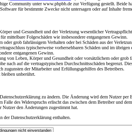
hige Community unter www.phpbb.de zur Verfügung gestellt. Beide hab
oftware für bestimmte Zwecke nicht untersagen oder auf Inhalte frem
rper und Gesundheit und der Verletzung wesentlicher Vertragspflichten
ch für mittelbare Folgeschäden wie insbesondere entgangenen Gewinn.
em oder grob fahrlässigem Verhalten oder bei Schäden aus der Verletz
i Vertragsschluss typischerweise vorhersehbaren Schäden und im übrigen
besondere entgangenen Gewinn.
ng von Leben, Körper und Gesundheit oder vorsätzlichem oder grob fah
e nach auf die vertragstypischen Durchschnittsschäden begrenzt. Dies
h zugunsten der Mitarbeiter und Erfüllungsgehilfen des Betreibers.
bleiben unberührt.
e Datenschutzerklärung zu ändern. Die Änderung wird dem Nutzer per E-
m Falle des Widerspruchs erlischt das zwischen dem Betreiber und dem 
er Nutzer den Änderungen zugestimmt hat.
n der Datenschutzerklärung enthalten.