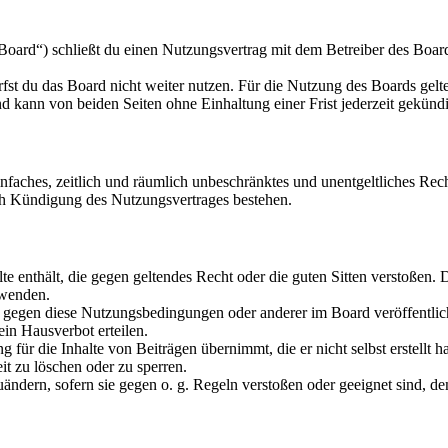
oard“) schließt du einen Nutzungsvertrag mit dem Betreiber des Boards
fst du das Board nicht weiter nutzen. Für die Nutzung des Boards gelten
 kann von beiden Seiten ohne Einhaltung einer Frist jederzeit gekünd
 einfaches, zeitlich und räumlich unbeschränktes und unentgeltliches R
ch Kündigung des Nutzungsvertrages bestehen.
alte enthält, die gegen geltendes Recht oder die guten Sitten verstoßen. 
rwenden.
n gegen diese Nutzungsbedingungen oder anderer im Board veröffentli
in Hausverbot erteilen.
für die Inhalte von Beiträgen übernimmt, die er nicht selbst erstellt 
it zu löschen oder zu sperren.
uändern, sofern sie gegen o. g. Regeln verstoßen oder geeignet sind, 