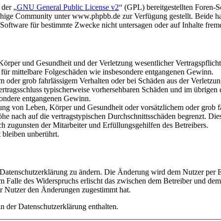
 der „
GNU General Public License v2
“ (GPL) bereitgestellten Foren
hige Community unter www.phpbb.de zur Verfügung gestellt. Beide hab
oftware für bestimmte Zwecke nicht untersagen oder auf Inhalte frem
rper und Gesundheit und der Verletzung wesentlicher Vertragspflichten
ch für mittelbare Folgeschäden wie insbesondere entgangenen Gewinn.
em oder grob fahrlässigem Verhalten oder bei Schäden aus der Verletz
i Vertragsschluss typischerweise vorhersehbaren Schäden und im übrigen
besondere entgangenen Gewinn.
ng von Leben, Körper und Gesundheit oder vorsätzlichem oder grob fah
e nach auf die vertragstypischen Durchschnittsschäden begrenzt. Dies
h zugunsten der Mitarbeiter und Erfüllungsgehilfen des Betreibers.
bleiben unberührt.
e Datenschutzerklärung zu ändern. Die Änderung wird dem Nutzer per E-
m Falle des Widerspruchs erlischt das zwischen dem Betreiber und dem 
er Nutzer den Änderungen zugestimmt hat.
n der Datenschutzerklärung enthalten.