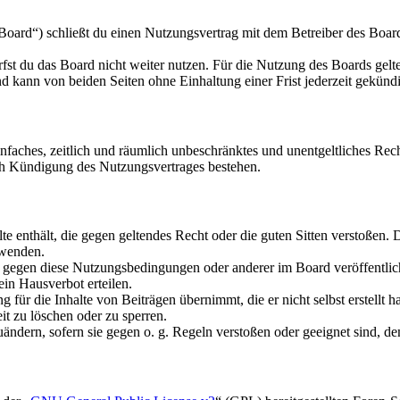
oard“) schließt du einen Nutzungsvertrag mit dem Betreiber des Boards
fst du das Board nicht weiter nutzen. Für die Nutzung des Boards gelten
 kann von beiden Seiten ohne Einhaltung einer Frist jederzeit gekünd
 einfaches, zeitlich und räumlich unbeschränktes und unentgeltliches R
ch Kündigung des Nutzungsvertrages bestehen.
alte enthält, die gegen geltendes Recht oder die guten Sitten verstoßen. 
rwenden.
n gegen diese Nutzungsbedingungen oder anderer im Board veröffentli
in Hausverbot erteilen.
für die Inhalte von Beiträgen übernimmt, die er nicht selbst erstellt 
it zu löschen oder zu sperren.
uändern, sofern sie gegen o. g. Regeln verstoßen oder geeignet sind, 