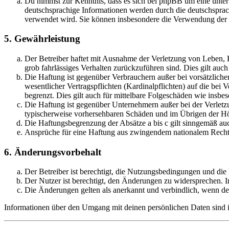
Du nimmst zur Kenntnis, dass es sich bei phpBB um eine unter
deutschsprachige Informationen werden durch die deutschsprac
verwendet wird. Sie können insbesondere die Verwendung der S
5. Gewährleistung
Der Betreiber haftet mit Ausnahme der Verletzung von Leben, Kö
grob fahrlässiges Verhalten zurückzuführen sind. Dies gilt au
Die Haftung ist gegenüber Verbrauchern außer bei vorsätzlich
wesentlicher Vertragspflichten (Kardinalpflichten) auf die be
begrenzt. Dies gilt auch für mittelbare Folgeschäden wie ins
Die Haftung ist gegenüber Unternehmern außer bei der Verletzu
typischerweise vorhersehbaren Schäden und im Übrigen der Höh
Die Haftungsbegrenzung der Absätze a bis c gilt sinngemäß auc
Ansprüche für eine Haftung aus zwingendem nationalem Recht 
6. Änderungsvorbehalt
Der Betreiber ist berechtigt, die Nutzungsbedingungen und di
Der Nutzer ist berechtigt, den Änderungen zu widersprechen. I
Die Änderungen gelten als anerkannt und verbindlich, wenn d
Informationen über den Umgang mit deinen persönlichen Daten sind i