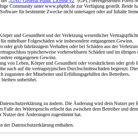
 der „
GNU General Public License v2
“ (GPL) bereitgestellten Foren
hige Community unter www.phpbb.de zur Verfügung gestellt. Beide hab
oftware für bestimmte Zwecke nicht untersagen oder auf Inhalte frem
rper und Gesundheit und der Verletzung wesentlicher Vertragspflichten
ch für mittelbare Folgeschäden wie insbesondere entgangenen Gewinn.
em oder grob fahrlässigem Verhalten oder bei Schäden aus der Verletz
i Vertragsschluss typischerweise vorhersehbaren Schäden und im übrigen
besondere entgangenen Gewinn.
ng von Leben, Körper und Gesundheit oder vorsätzlichem oder grob fah
e nach auf die vertragstypischen Durchschnittsschäden begrenzt. Dies
h zugunsten der Mitarbeiter und Erfüllungsgehilfen des Betreibers.
bleiben unberührt.
e Datenschutzerklärung zu ändern. Die Änderung wird dem Nutzer per E-
m Falle des Widerspruchs erlischt das zwischen dem Betreiber und dem 
er Nutzer den Änderungen zugestimmt hat.
n der Datenschutzerklärung enthalten.