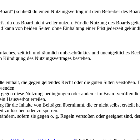
oard“) schließt du einen Nutzungsvertrag mit dem Betreiber des Boards
fst du das Board nicht weiter nutzen. Für die Nutzung des Boards gelten
 kann von beiden Seiten ohne Einhaltung einer Frist jederzeit gekünd
 einfaches, zeitlich und räumlich unbeschränktes und unentgeltliches R
ch Kündigung des Nutzungsvertrages bestehen.
alte enthält, die gegen geltendes Recht oder die guten Sitten verstoßen. 
rwenden.
n gegen diese Nutzungsbedingungen oder anderer im Board veröffentli
in Hausverbot erteilen.
für die Inhalte von Beiträgen übernimmt, die er nicht selbst erstellt 
it zu löschen oder zu sperren.
uändern, sofern sie gegen o. g. Regeln verstoßen oder geeignet sind, 