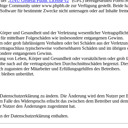
 der „
GNU General Public License v2
“ (GPL) bereitgestellten Foren
hige Community unter www.phpbb.de zur Verfügung gestellt. Beide hab
oftware für bestimmte Zwecke nicht untersagen oder auf Inhalte frem
rper und Gesundheit und der Verletzung wesentlicher Vertragspflichten
ch für mittelbare Folgeschäden wie insbesondere entgangenen Gewinn.
em oder grob fahrlässigem Verhalten oder bei Schäden aus der Verletz
i Vertragsschluss typischerweise vorhersehbaren Schäden und im übrigen
besondere entgangenen Gewinn.
ng von Leben, Körper und Gesundheit oder vorsätzlichem oder grob fah
e nach auf die vertragstypischen Durchschnittsschäden begrenzt. Dies
h zugunsten der Mitarbeiter und Erfüllungsgehilfen des Betreibers.
bleiben unberührt.
e Datenschutzerklärung zu ändern. Die Änderung wird dem Nutzer per E-
m Falle des Widerspruchs erlischt das zwischen dem Betreiber und dem 
er Nutzer den Änderungen zugestimmt hat.
n der Datenschutzerklärung enthalten.