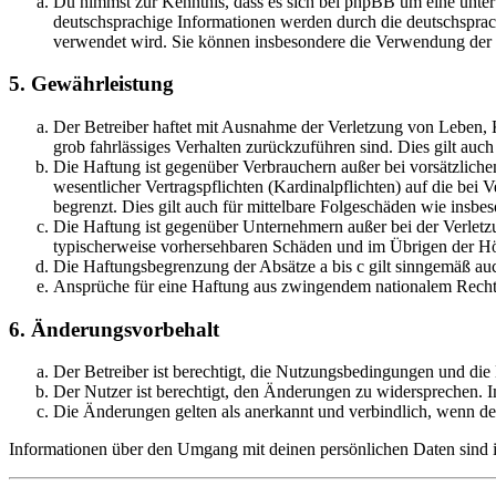
Du nimmst zur Kenntnis, dass es sich bei phpBB um eine unter
deutschsprachige Informationen werden durch die deutschsprac
verwendet wird. Sie können insbesondere die Verwendung der S
5. Gewährleistung
Der Betreiber haftet mit Ausnahme der Verletzung von Leben, Kö
grob fahrlässiges Verhalten zurückzuführen sind. Dies gilt au
Die Haftung ist gegenüber Verbrauchern außer bei vorsätzlich
wesentlicher Vertragspflichten (Kardinalpflichten) auf die be
begrenzt. Dies gilt auch für mittelbare Folgeschäden wie ins
Die Haftung ist gegenüber Unternehmern außer bei der Verletzu
typischerweise vorhersehbaren Schäden und im Übrigen der Höh
Die Haftungsbegrenzung der Absätze a bis c gilt sinngemäß auc
Ansprüche für eine Haftung aus zwingendem nationalem Recht 
6. Änderungsvorbehalt
Der Betreiber ist berechtigt, die Nutzungsbedingungen und di
Der Nutzer ist berechtigt, den Änderungen zu widersprechen. I
Die Änderungen gelten als anerkannt und verbindlich, wenn d
Informationen über den Umgang mit deinen persönlichen Daten sind i