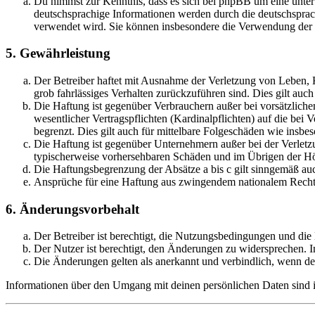
Du nimmst zur Kenntnis, dass es sich bei phpBB um eine unter
deutschsprachige Informationen werden durch die deutschsprac
verwendet wird. Sie können insbesondere die Verwendung der S
5. Gewährleistung
Der Betreiber haftet mit Ausnahme der Verletzung von Leben, Kö
grob fahrlässiges Verhalten zurückzuführen sind. Dies gilt au
Die Haftung ist gegenüber Verbrauchern außer bei vorsätzlich
wesentlicher Vertragspflichten (Kardinalpflichten) auf die be
begrenzt. Dies gilt auch für mittelbare Folgeschäden wie ins
Die Haftung ist gegenüber Unternehmern außer bei der Verletzu
typischerweise vorhersehbaren Schäden und im Übrigen der Höh
Die Haftungsbegrenzung der Absätze a bis c gilt sinngemäß auc
Ansprüche für eine Haftung aus zwingendem nationalem Recht 
6. Änderungsvorbehalt
Der Betreiber ist berechtigt, die Nutzungsbedingungen und di
Der Nutzer ist berechtigt, den Änderungen zu widersprechen. I
Die Änderungen gelten als anerkannt und verbindlich, wenn d
Informationen über den Umgang mit deinen persönlichen Daten sind i