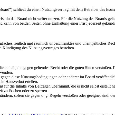
oard“) schließt du einen Nutzungsvertrag mit dem Betreiber des Boards
fst du das Board nicht weiter nutzen. Für die Nutzung des Boards gelten
 kann von beiden Seiten ohne Einhaltung einer Frist jederzeit gekünd
 einfaches, zeitlich und räumlich unbeschränktes und unentgeltliches R
ch Kündigung des Nutzungsvertrages bestehen.
alte enthält, die gegen geltendes Recht oder die guten Sitten verstoßen. 
rwenden.
n gegen diese Nutzungsbedingungen oder anderer im Board veröffentli
in Hausverbot erteilen.
für die Inhalte von Beiträgen übernimmt, die er nicht selbst erstellt 
it zu löschen oder zu sperren.
uändern, sofern sie gegen o. g. Regeln verstoßen oder geeignet sind, 