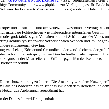
 der „
GNU General Public License v2
“ (GPL) bereitgestellten Foren
hige Community unter www.phpbb.de zur Verfügung gestellt. Beide hab
oftware für bestimmte Zwecke nicht untersagen oder auf Inhalte frem
rper und Gesundheit und der Verletzung wesentlicher Vertragspflichten
ch für mittelbare Folgeschäden wie insbesondere entgangenen Gewinn.
em oder grob fahrlässigem Verhalten oder bei Schäden aus der Verletz
i Vertragsschluss typischerweise vorhersehbaren Schäden und im übrigen
besondere entgangenen Gewinn.
ng von Leben, Körper und Gesundheit oder vorsätzlichem oder grob fah
e nach auf die vertragstypischen Durchschnittsschäden begrenzt. Dies
h zugunsten der Mitarbeiter und Erfüllungsgehilfen des Betreibers.
bleiben unberührt.
e Datenschutzerklärung zu ändern. Die Änderung wird dem Nutzer per E-
m Falle des Widerspruchs erlischt das zwischen dem Betreiber und dem 
er Nutzer den Änderungen zugestimmt hat.
n der Datenschutzerklärung enthalten.