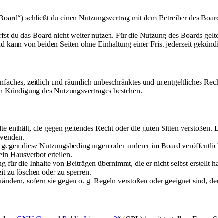
oard“) schließt du einen Nutzungsvertrag mit dem Betreiber des Boards
fst du das Board nicht weiter nutzen. Für die Nutzung des Boards gelten
 kann von beiden Seiten ohne Einhaltung einer Frist jederzeit gekünd
 einfaches, zeitlich und räumlich unbeschränktes und unentgeltliches R
ch Kündigung des Nutzungsvertrages bestehen.
alte enthält, die gegen geltendes Recht oder die guten Sitten verstoßen. 
rwenden.
n gegen diese Nutzungsbedingungen oder anderer im Board veröffentli
in Hausverbot erteilen.
für die Inhalte von Beiträgen übernimmt, die er nicht selbst erstellt 
it zu löschen oder zu sperren.
uändern, sofern sie gegen o. g. Regeln verstoßen oder geeignet sind, 