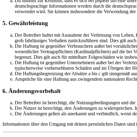
Du nimmst zur Kenntnis, dass es sich bei phpBB um eine unter
deutschsprachige Informationen werden durch die deutschsprac
verwendet wird. Sie können insbesondere die Verwendung der S
5. Gewährleistung
Der Betreiber haftet mit Ausnahme der Verletzung von Leben, Kö
grob fahrlässiges Verhalten zurückzuführen sind. Dies gilt au
Die Haftung ist gegenüber Verbrauchern außer bei vorsätzlich
wesentlicher Vertragspflichten (Kardinalpflichten) auf die be
begrenzt. Dies gilt auch für mittelbare Folgeschäden wie ins
Die Haftung ist gegenüber Unternehmern außer bei der Verletzu
typischerweise vorhersehbaren Schäden und im Übrigen der Höh
Die Haftungsbegrenzung der Absätze a bis c gilt sinngemäß auc
Ansprüche für eine Haftung aus zwingendem nationalem Recht 
6. Änderungsvorbehalt
Der Betreiber ist berechtigt, die Nutzungsbedingungen und di
Der Nutzer ist berechtigt, den Änderungen zu widersprechen. I
Die Änderungen gelten als anerkannt und verbindlich, wenn d
Informationen über den Umgang mit deinen persönlichen Daten sind i