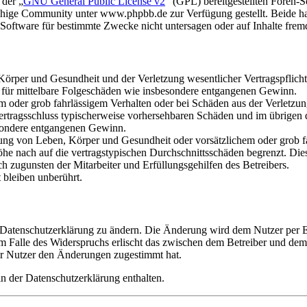
 der „
GNU General Public License v2
“ (GPL) bereitgestellten Foren
hige Community unter www.phpbb.de zur Verfügung gestellt. Beide hab
oftware für bestimmte Zwecke nicht untersagen oder auf Inhalte frem
rper und Gesundheit und der Verletzung wesentlicher Vertragspflichten
ch für mittelbare Folgeschäden wie insbesondere entgangenen Gewinn.
em oder grob fahrlässigem Verhalten oder bei Schäden aus der Verletz
i Vertragsschluss typischerweise vorhersehbaren Schäden und im übrigen
besondere entgangenen Gewinn.
ng von Leben, Körper und Gesundheit oder vorsätzlichem oder grob fah
e nach auf die vertragstypischen Durchschnittsschäden begrenzt. Dies
h zugunsten der Mitarbeiter und Erfüllungsgehilfen des Betreibers.
bleiben unberührt.
e Datenschutzerklärung zu ändern. Die Änderung wird dem Nutzer per E-
m Falle des Widerspruchs erlischt das zwischen dem Betreiber und dem 
er Nutzer den Änderungen zugestimmt hat.
n der Datenschutzerklärung enthalten.