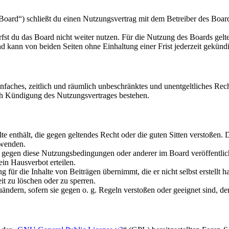
oard“) schließt du einen Nutzungsvertrag mit dem Betreiber des Boards
fst du das Board nicht weiter nutzen. Für die Nutzung des Boards gelten
 kann von beiden Seiten ohne Einhaltung einer Frist jederzeit gekünd
 einfaches, zeitlich und räumlich unbeschränktes und unentgeltliches R
ch Kündigung des Nutzungsvertrages bestehen.
alte enthält, die gegen geltendes Recht oder die guten Sitten verstoßen. 
rwenden.
n gegen diese Nutzungsbedingungen oder anderer im Board veröffentli
in Hausverbot erteilen.
für die Inhalte von Beiträgen übernimmt, die er nicht selbst erstellt 
it zu löschen oder zu sperren.
uändern, sofern sie gegen o. g. Regeln verstoßen oder geeignet sind, 