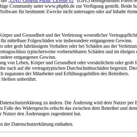
 der „
GNU General Public License v2
“ (GPL) bereitgestellten Foren
hige Community unter www.phpbb.de zur Verfügung gestellt. Beide hab
oftware für bestimmte Zwecke nicht untersagen oder auf Inhalte frem
rper und Gesundheit und der Verletzung wesentlicher Vertragspflichten
ch für mittelbare Folgeschäden wie insbesondere entgangenen Gewinn.
em oder grob fahrlässigem Verhalten oder bei Schäden aus der Verletz
i Vertragsschluss typischerweise vorhersehbaren Schäden und im übrigen
besondere entgangenen Gewinn.
ng von Leben, Körper und Gesundheit oder vorsätzlichem oder grob fah
e nach auf die vertragstypischen Durchschnittsschäden begrenzt. Dies
h zugunsten der Mitarbeiter und Erfüllungsgehilfen des Betreibers.
bleiben unberührt.
e Datenschutzerklärung zu ändern. Die Änderung wird dem Nutzer per E-
m Falle des Widerspruchs erlischt das zwischen dem Betreiber und dem 
er Nutzer den Änderungen zugestimmt hat.
n der Datenschutzerklärung enthalten.