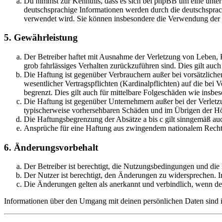
Du nimmst zur Kenntnis, dass es sich bei phpBB um eine unter
deutschsprachige Informationen werden durch die deutschsprac
verwendet wird. Sie können insbesondere die Verwendung der S
5. Gewährleistung
Der Betreiber haftet mit Ausnahme der Verletzung von Leben, Kö
grob fahrlässiges Verhalten zurückzuführen sind. Dies gilt au
Die Haftung ist gegenüber Verbrauchern außer bei vorsätzlich
wesentlicher Vertragspflichten (Kardinalpflichten) auf die be
begrenzt. Dies gilt auch für mittelbare Folgeschäden wie ins
Die Haftung ist gegenüber Unternehmern außer bei der Verletzu
typischerweise vorhersehbaren Schäden und im Übrigen der Höh
Die Haftungsbegrenzung der Absätze a bis c gilt sinngemäß auc
Ansprüche für eine Haftung aus zwingendem nationalem Recht 
6. Änderungsvorbehalt
Der Betreiber ist berechtigt, die Nutzungsbedingungen und di
Der Nutzer ist berechtigt, den Änderungen zu widersprechen. I
Die Änderungen gelten als anerkannt und verbindlich, wenn d
Informationen über den Umgang mit deinen persönlichen Daten sind i