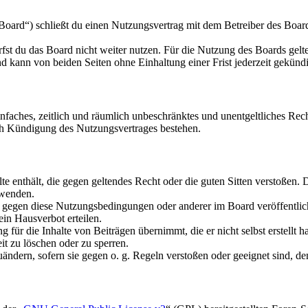
oard“) schließt du einen Nutzungsvertrag mit dem Betreiber des Boards
fst du das Board nicht weiter nutzen. Für die Nutzung des Boards gelten
 kann von beiden Seiten ohne Einhaltung einer Frist jederzeit gekünd
 einfaches, zeitlich und räumlich unbeschränktes und unentgeltliches R
ch Kündigung des Nutzungsvertrages bestehen.
alte enthält, die gegen geltendes Recht oder die guten Sitten verstoßen. 
rwenden.
n gegen diese Nutzungsbedingungen oder anderer im Board veröffentli
in Hausverbot erteilen.
für die Inhalte von Beiträgen übernimmt, die er nicht selbst erstellt 
it zu löschen oder zu sperren.
uändern, sofern sie gegen o. g. Regeln verstoßen oder geeignet sind, 