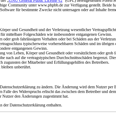
 der „
GNU General Public License v2
“ (GPL) bereitgestellten Foren
hige Community unter www.phpbb.de zur Verfügung gestellt. Beide hab
oftware für bestimmte Zwecke nicht untersagen oder auf Inhalte frem
rper und Gesundheit und der Verletzung wesentlicher Vertragspflichten
ch für mittelbare Folgeschäden wie insbesondere entgangenen Gewinn.
em oder grob fahrlässigem Verhalten oder bei Schäden aus der Verletz
i Vertragsschluss typischerweise vorhersehbaren Schäden und im übrigen
besondere entgangenen Gewinn.
ng von Leben, Körper und Gesundheit oder vorsätzlichem oder grob fah
e nach auf die vertragstypischen Durchschnittsschäden begrenzt. Dies
h zugunsten der Mitarbeiter und Erfüllungsgehilfen des Betreibers.
bleiben unberührt.
e Datenschutzerklärung zu ändern. Die Änderung wird dem Nutzer per E-
m Falle des Widerspruchs erlischt das zwischen dem Betreiber und dem 
er Nutzer den Änderungen zugestimmt hat.
n der Datenschutzerklärung enthalten.