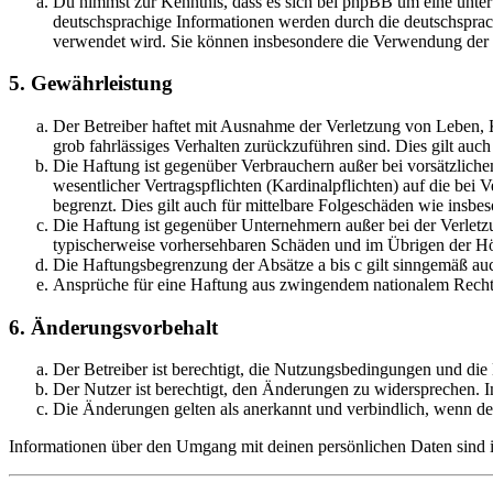
Du nimmst zur Kenntnis, dass es sich bei phpBB um eine unter
deutschsprachige Informationen werden durch die deutschsprac
verwendet wird. Sie können insbesondere die Verwendung der S
5. Gewährleistung
Der Betreiber haftet mit Ausnahme der Verletzung von Leben, Kö
grob fahrlässiges Verhalten zurückzuführen sind. Dies gilt au
Die Haftung ist gegenüber Verbrauchern außer bei vorsätzlich
wesentlicher Vertragspflichten (Kardinalpflichten) auf die be
begrenzt. Dies gilt auch für mittelbare Folgeschäden wie ins
Die Haftung ist gegenüber Unternehmern außer bei der Verletzu
typischerweise vorhersehbaren Schäden und im Übrigen der Höh
Die Haftungsbegrenzung der Absätze a bis c gilt sinngemäß auc
Ansprüche für eine Haftung aus zwingendem nationalem Recht 
6. Änderungsvorbehalt
Der Betreiber ist berechtigt, die Nutzungsbedingungen und di
Der Nutzer ist berechtigt, den Änderungen zu widersprechen. I
Die Änderungen gelten als anerkannt und verbindlich, wenn d
Informationen über den Umgang mit deinen persönlichen Daten sind i