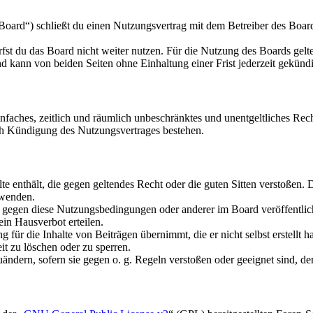
oard“) schließt du einen Nutzungsvertrag mit dem Betreiber des Boards
fst du das Board nicht weiter nutzen. Für die Nutzung des Boards gelten
 kann von beiden Seiten ohne Einhaltung einer Frist jederzeit gekünd
 einfaches, zeitlich und räumlich unbeschränktes und unentgeltliches R
ch Kündigung des Nutzungsvertrages bestehen.
alte enthält, die gegen geltendes Recht oder die guten Sitten verstoßen. 
rwenden.
n gegen diese Nutzungsbedingungen oder anderer im Board veröffentli
in Hausverbot erteilen.
für die Inhalte von Beiträgen übernimmt, die er nicht selbst erstellt 
it zu löschen oder zu sperren.
uändern, sofern sie gegen o. g. Regeln verstoßen oder geeignet sind, 