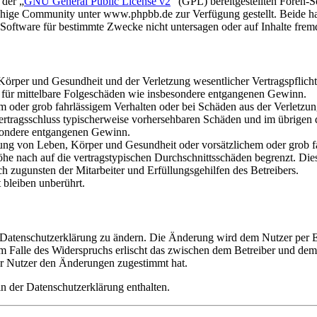
 der „
GNU General Public License v2
“ (GPL) bereitgestellten Foren
hige Community unter www.phpbb.de zur Verfügung gestellt. Beide hab
oftware für bestimmte Zwecke nicht untersagen oder auf Inhalte frem
rper und Gesundheit und der Verletzung wesentlicher Vertragspflichten
ch für mittelbare Folgeschäden wie insbesondere entgangenen Gewinn.
em oder grob fahrlässigem Verhalten oder bei Schäden aus der Verletz
i Vertragsschluss typischerweise vorhersehbaren Schäden und im übrigen
besondere entgangenen Gewinn.
ng von Leben, Körper und Gesundheit oder vorsätzlichem oder grob fah
e nach auf die vertragstypischen Durchschnittsschäden begrenzt. Dies
h zugunsten der Mitarbeiter und Erfüllungsgehilfen des Betreibers.
bleiben unberührt.
e Datenschutzerklärung zu ändern. Die Änderung wird dem Nutzer per E-
m Falle des Widerspruchs erlischt das zwischen dem Betreiber und dem 
er Nutzer den Änderungen zugestimmt hat.
n der Datenschutzerklärung enthalten.