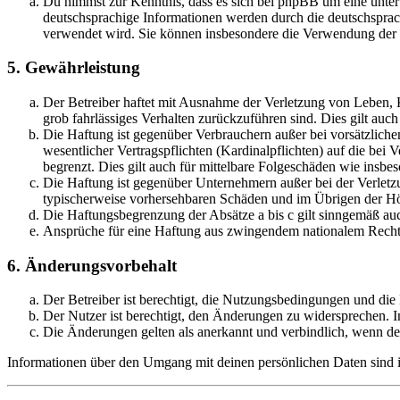
Du nimmst zur Kenntnis, dass es sich bei phpBB um eine unter
deutschsprachige Informationen werden durch die deutschsprac
verwendet wird. Sie können insbesondere die Verwendung der S
5. Gewährleistung
Der Betreiber haftet mit Ausnahme der Verletzung von Leben, Kö
grob fahrlässiges Verhalten zurückzuführen sind. Dies gilt au
Die Haftung ist gegenüber Verbrauchern außer bei vorsätzlich
wesentlicher Vertragspflichten (Kardinalpflichten) auf die be
begrenzt. Dies gilt auch für mittelbare Folgeschäden wie ins
Die Haftung ist gegenüber Unternehmern außer bei der Verletzu
typischerweise vorhersehbaren Schäden und im Übrigen der Höh
Die Haftungsbegrenzung der Absätze a bis c gilt sinngemäß auc
Ansprüche für eine Haftung aus zwingendem nationalem Recht 
6. Änderungsvorbehalt
Der Betreiber ist berechtigt, die Nutzungsbedingungen und di
Der Nutzer ist berechtigt, den Änderungen zu widersprechen. I
Die Änderungen gelten als anerkannt und verbindlich, wenn d
Informationen über den Umgang mit deinen persönlichen Daten sind i