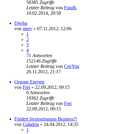
58385
Zugriffe
Letzter Beitrag
von
FrauB.
10.02.2014, 20:58
Djerba
von
mery
» 07.11.2012, 12:06
1
2
3
4
71
Antworten
152146
Zugriffe
Letzter Beitrag
von
CeeYou
26.11.2012, 21:17
Orgone Energie
von
Frei
» 22.09.2012, 09:15
0
Antworten
19362
Zugriffe
Letzter Beitrag
von
Frei
22.09.2012, 09:15
Fördert Sextourismuss Bezness?!
von
Galadria
» 24.04.2012, 14:35
1