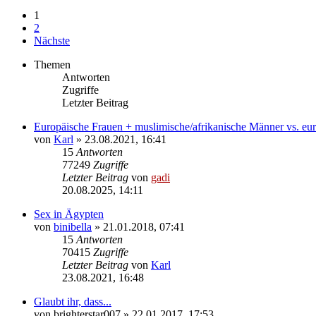
1
2
Nächste
Themen
Antworten
Zugriffe
Letzter Beitrag
Europäische Frauen + muslimische/afrikanische Männer vs. eur
von
Karl
» 23.08.2021, 16:41
15
Antworten
77249
Zugriffe
Letzter Beitrag
von
gadi
20.08.2025, 14:11
Sex in Ägypten
von
binibella
» 21.01.2018, 07:41
15
Antworten
70415
Zugriffe
Letzter Beitrag
von
Karl
23.08.2021, 16:48
Glaubt ihr, dass...
von
brighterstar007
» 22.01.2017, 17:53