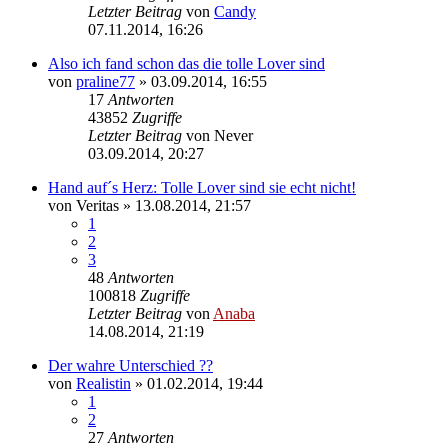
Letzter Beitrag
von
Candy
07.11.2014, 16:26
Also ich fand schon das die tolle Lover sind
von
praline77
» 03.09.2014, 16:55
17
Antworten
43852
Zugriffe
Letzter Beitrag
von
Never
03.09.2014, 20:27
Hand auf´s Herz: Tolle Lover sind sie echt nicht!
von
Veritas
» 13.08.2014, 21:57
1
2
3
48
Antworten
100818
Zugriffe
Letzter Beitrag
von
Anaba
14.08.2014, 21:19
Der wahre Unterschied ??
von
Realistin
» 01.02.2014, 19:44
1
2
27
Antworten