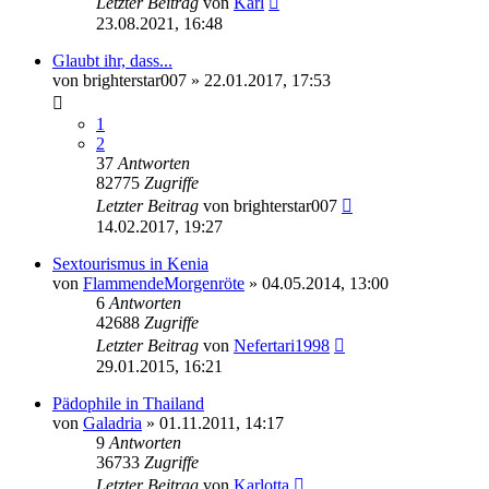
Letzter Beitrag
von
Karl
23.08.2021, 16:48
Glaubt ihr, dass...
von
brighterstar007
» 22.01.2017, 17:53
1
2
37
Antworten
82775
Zugriffe
Letzter Beitrag
von
brighterstar007
14.02.2017, 19:27
Sextourismus in Kenia
von
FlammendeMorgenröte
» 04.05.2014, 13:00
6
Antworten
42688
Zugriffe
Letzter Beitrag
von
Nefertari1998
29.01.2015, 16:21
Pädophile in Thailand
von
Galadria
» 01.11.2011, 14:17
9
Antworten
36733
Zugriffe
Letzter Beitrag
von
Karlotta