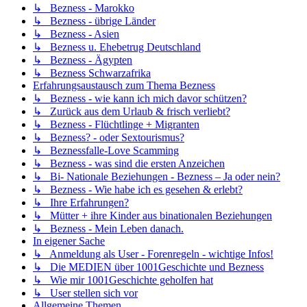
↳ Bezness - Marokko
↳ Bezness - übrige Länder
↳ Bezness - Asien
↳ Bezness u. Ehebetrug Deutschland
↳ Bezness - Ägypten
↳ Bezness Schwarzafrika
Erfahrungsaustausch zum Thema Bezness
↳ Bezness - wie kann ich mich davor schützen?
↳ Zurück aus dem Urlaub & frisch verliebt?
↳ Bezness - Flüchtlinge + Migranten
↳ Bezness? - oder Sextourismus?
↳ Beznessfalle-Love Scamming
↳ Bezness - was sind die ersten Anzeichen
↳ Bi- Nationale Beziehungen - Bezness – Ja oder nein?
↳ Bezness - Wie habe ich es gesehen & erlebt?
↳ Ihre Erfahrungen?
↳ Mütter + ihre Kinder aus binationalen Beziehungen
↳ Bezness - Mein Leben danach.
In eigener Sache
↳ Anmeldung als User - Forenregeln - wichtige Infos!
↳ Die MEDIEN über 1001Geschichte und Bezness
↳ Wie mir 1001Geschichte geholfen hat
↳ User stellen sich vor
Allgemeine Themen