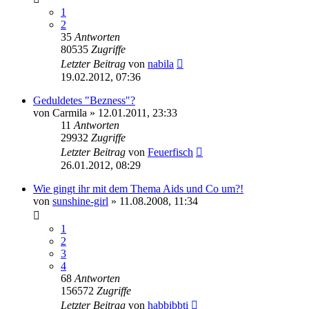
1
2
35
Antworten
80535
Zugriffe
Letzter Beitrag
von
nabila
19.02.2012, 07:36
Geduldetes "Bezness"?
von
Carmila
» 12.01.2011, 23:33
11
Antworten
29932
Zugriffe
Letzter Beitrag
von
Feuerfisch
26.01.2012, 08:29
Wie gingt ihr mit dem Thema Aids und Co um?!
von
sunshine-girl
» 11.08.2008, 11:34
1
2
3
4
68
Antworten
156572
Zugriffe
Letzter Beitrag
von
habbibbti