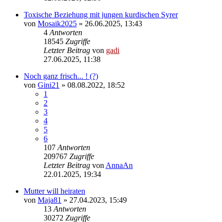
Toxische Beziehung mit jungen kurdischen Syrer
von
Mosaik2025
» 26.06.2025, 13:43
4
Antworten
18545
Zugriffe
Letzter Beitrag
von
gadi
27.06.2025, 11:38
Noch ganz frisch... ! (?)
von
Gini21
» 08.08.2022, 18:52
1
2
3
4
5
6
107
Antworten
209767
Zugriffe
Letzter Beitrag
von
AnnaAn
22.01.2025, 19:34
Mutter will heiraten
von
Maja81
» 27.04.2023, 15:49
13
Antworten
30272
Zugriffe