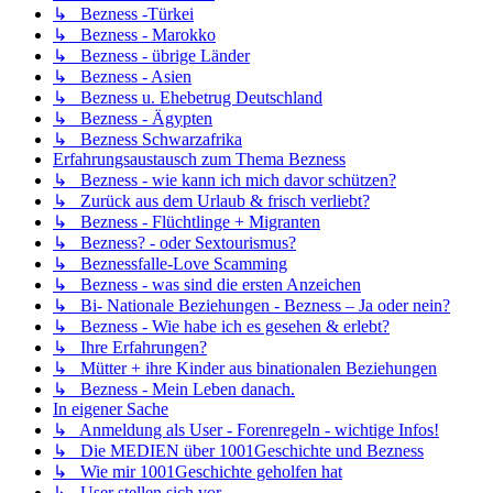
↳ Bezness -Türkei
↳ Bezness - Marokko
↳ Bezness - übrige Länder
↳ Bezness - Asien
↳ Bezness u. Ehebetrug Deutschland
↳ Bezness - Ägypten
↳ Bezness Schwarzafrika
Erfahrungsaustausch zum Thema Bezness
↳ Bezness - wie kann ich mich davor schützen?
↳ Zurück aus dem Urlaub & frisch verliebt?
↳ Bezness - Flüchtlinge + Migranten
↳ Bezness? - oder Sextourismus?
↳ Beznessfalle-Love Scamming
↳ Bezness - was sind die ersten Anzeichen
↳ Bi- Nationale Beziehungen - Bezness – Ja oder nein?
↳ Bezness - Wie habe ich es gesehen & erlebt?
↳ Ihre Erfahrungen?
↳ Mütter + ihre Kinder aus binationalen Beziehungen
↳ Bezness - Mein Leben danach.
In eigener Sache
↳ Anmeldung als User - Forenregeln - wichtige Infos!
↳ Die MEDIEN über 1001Geschichte und Bezness
↳ Wie mir 1001Geschichte geholfen hat
↳ User stellen sich vor