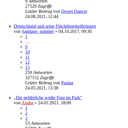
9
Antworten
27529
Zugriffe
Letzter Beitrag
von
Desert Dancer
24.08.2021, 12:44
Deutschland und seine Flüchtlingshelferinnen
von
Santiago_summer
» 04.10.2017, 09:30
1
…
9
10
11
12
13
259
Antworten
327152
Zugriffe
Letzter Beitrag
von
Paulaa
24.05.2021, 13:38
„Die gefährliche weiße Frau im Park“
von
Anaba
» 24.01.2021, 18:00
1
2
3
53
Antworten