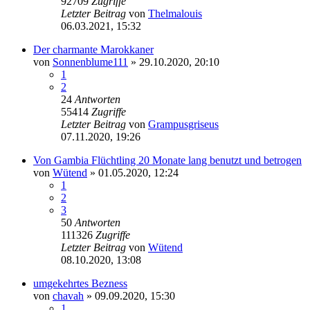
92709
Zugriffe
Letzter Beitrag
von
Thelmalouis
06.03.2021, 15:32
Der charmante Marokkaner
von
Sonnenblume111
» 29.10.2020, 20:10
1
2
24
Antworten
55414
Zugriffe
Letzter Beitrag
von
Grampusgriseus
07.11.2020, 19:26
Von Gambia Flüchtling 20 Monate lang benutzt und betrogen
von
Wütend
» 01.05.2020, 12:24
1
2
3
50
Antworten
111326
Zugriffe
Letzter Beitrag
von
Wütend
08.10.2020, 13:08
umgekehrtes Bezness
von
chavah
» 09.09.2020, 15:30
1