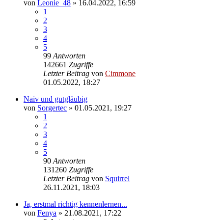
von
Leonie_48
» 16.04.2022, 16:59
1
2
3
4
5
99
Antworten
142661
Zugriffe
Letzter Beitrag
von
Cimmone
01.05.2022, 18:27
Naiv und gutgläubig
von
Sorgertec
» 01.05.2021, 19:27
1
2
3
4
5
90
Antworten
131260
Zugriffe
Letzter Beitrag
von
Squirrel
26.11.2021, 18:03
Ja, erstmal richtig kennenlernen...
von
Fenya
» 21.08.2021, 17:22