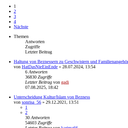
1
2
3
4
Nächste
Themen
Antworten
Zugriffe
Letzter Beitrag
Haltung von Beznessern zu Geschwistern und Familienangehö
von
HatDasNieEinEnde
» 28.07.2024, 13:54
6
Antworten
36830
Zugriffe
Letzter Beitrag
von
gadi
07.08.2025, 18:42
Unterscheidung Kultur/Islam von Bezness
von
sonrisa_56
» 29.12.2021, 13:51
1
2
30
Antworten
54603
Zugriffe
Letzter Beitrag
von
karima66