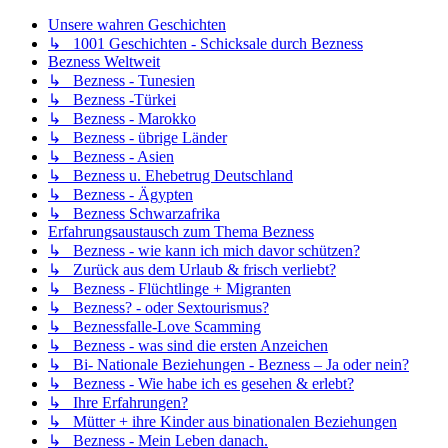
Unsere wahren Geschichten
↳ 1001 Geschichten - Schicksale durch Bezness
Bezness Weltweit
↳ Bezness - Tunesien
↳ Bezness -Türkei
↳ Bezness - Marokko
↳ Bezness - übrige Länder
↳ Bezness - Asien
↳ Bezness u. Ehebetrug Deutschland
↳ Bezness - Ägypten
↳ Bezness Schwarzafrika
Erfahrungsaustausch zum Thema Bezness
↳ Bezness - wie kann ich mich davor schützen?
↳ Zurück aus dem Urlaub & frisch verliebt?
↳ Bezness - Flüchtlinge + Migranten
↳ Bezness? - oder Sextourismus?
↳ Beznessfalle-Love Scamming
↳ Bezness - was sind die ersten Anzeichen
↳ Bi- Nationale Beziehungen - Bezness – Ja oder nein?
↳ Bezness - Wie habe ich es gesehen & erlebt?
↳ Ihre Erfahrungen?
↳ Mütter + ihre Kinder aus binationalen Beziehungen
↳ Bezness - Mein Leben danach.