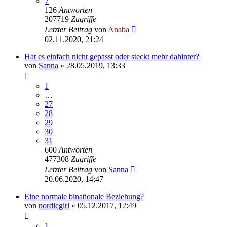
7
126
Antworten
207719
Zugriffe
Letzter Beitrag
von
Anaba
02.11.2020, 21:24
Hat es einfach nicht gepasst oder steckt mehr dahinter?
von
Sanna
» 28.05.2019, 13:33
1
…
27
28
29
30
31
600
Antworten
477308
Zugriffe
Letzter Beitrag
von
Sanna
20.06.2020, 14:47
Eine normale binationale Beziehung?
von
nordicgirl
» 05.12.2017, 12:49
1