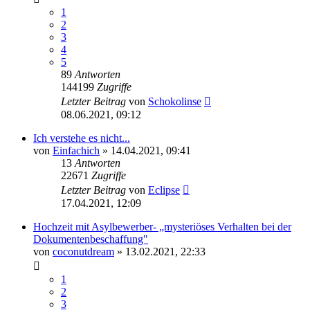
1
2
3
4
5
89
Antworten
144199
Zugriffe
Letzter Beitrag
von
Schokolinse
08.06.2021, 09:12
Ich verstehe es nicht...
von
Einfachich
» 14.04.2021, 09:41
13
Antworten
22671
Zugriffe
Letzter Beitrag
von
Eclipse
17.04.2021, 12:09
Hochzeit mit Asylbewerber- „mysteriöses Verhalten bei der
Dokumentenbeschaffung"
von
coconutdream
» 13.02.2021, 22:33
1
2
3