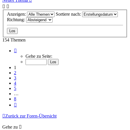
Neues Thema
Anzeigen:
Sortiere nach:
Richtung:
154 Themen
Seite
1
Gehe zu Seite:
von
8
1
2
3
4
5
…
8
Nächste
Zurück zur Foren-Übersicht
Gehe zu