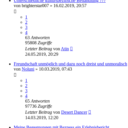
Unterschiedliche kulturspezifische Behandlung ???
von
brighterstar007
» 16.02.2019, 20:57
1
2
3
4
63
Antworten
95808
Zugriffe
Letzter Beitrag
von
Atin
24.05.2019, 20:29
Freundschaft unmöglich und dazu noch dreist und unmoralisch
von
Noluni
» 10.03.2019, 07:43
1
2
3
4
65
Antworten
97736
Zugriffe
Letzter Beitrag
von
Desert Dancer
14.03.2019, 12:20
Meine Begegnungen mit Bezness ein Erlebnisbericht