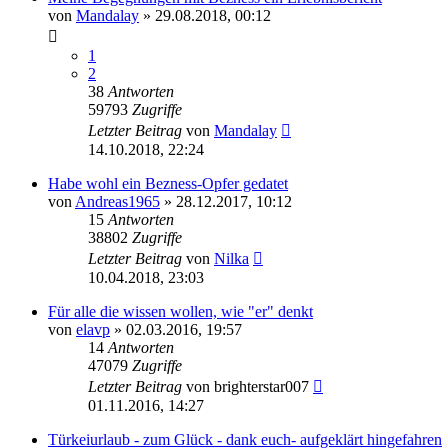
von
Mandalay
» 29.08.2018, 00:12
1
2
38
Antworten
59793
Zugriffe
Letzter Beitrag
von
Mandalay
14.10.2018, 22:24
Habe wohl ein Bezness-Opfer gedatet
von
Andreas1965
» 28.12.2017, 10:12
15
Antworten
38802
Zugriffe
Letzter Beitrag
von
Nilka
10.04.2018, 23:03
Für alle die wissen wollen, wie "er" denkt
von
elavp
» 02.03.2016, 19:57
14
Antworten
47079
Zugriffe
Letzter Beitrag
von
brighterstar007
01.11.2016, 14:27
Türkeiurlaub - zum Glück - dank euch- aufgeklärt hingefahren