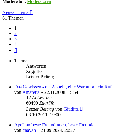
Moderator:
Moderatoren
Neues Thema
61 Themen
1
2
3
4
Nächste
Themen
Antworten
Zugriffe
Letzter Beitrag
Das Gewissen - ein Appell , eine Warnung , ein Ruf
von
Amaretta
» 22.11.2008, 15:54
12
Antworten
60499
Zugriffe
Letzter Beitrag
von
Giuditta
03.10.2011, 19:00
Apell an beste Freundinnen, beste Freunde
von
chavah
» 21.09.2024, 20:27