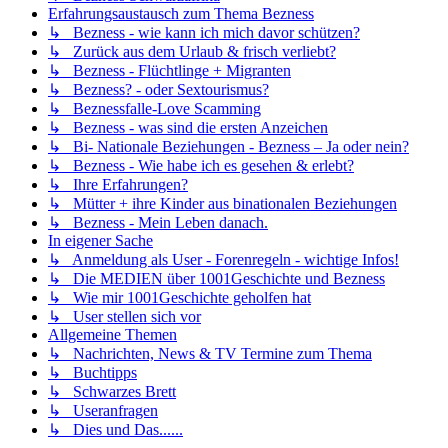
Erfahrungsaustausch zum Thema Bezness
↳ Bezness - wie kann ich mich davor schützen?
↳ Zurück aus dem Urlaub & frisch verliebt?
↳ Bezness - Flüchtlinge + Migranten
↳ Bezness? - oder Sextourismus?
↳ Beznessfalle-Love Scamming
↳ Bezness - was sind die ersten Anzeichen
↳ Bi- Nationale Beziehungen - Bezness – Ja oder nein?
↳ Bezness - Wie habe ich es gesehen & erlebt?
↳ Ihre Erfahrungen?
↳ Mütter + ihre Kinder aus binationalen Beziehungen
↳ Bezness - Mein Leben danach.
In eigener Sache
↳ Anmeldung als User - Forenregeln - wichtige Infos!
↳ Die MEDIEN über 1001Geschichte und Bezness
↳ Wie mir 1001Geschichte geholfen hat
↳ User stellen sich vor
Allgemeine Themen
↳ Nachrichten, News & TV Termine zum Thema
↳ Buchtipps
↳ Schwarzes Brett
↳ Useranfragen
↳ Dies und Das......