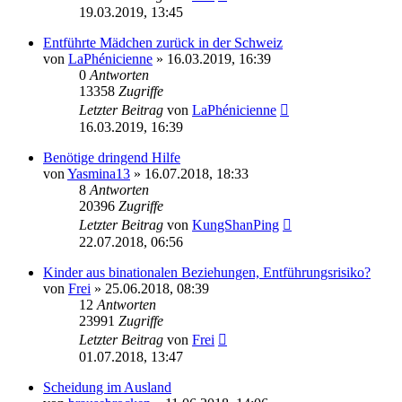
19.03.2019, 13:45
Entführte Mädchen zurück in der Schweiz
von
LaPhénicienne
» 16.03.2019, 16:39
0
Antworten
13358
Zugriffe
Letzter Beitrag
von
LaPhénicienne
16.03.2019, 16:39
Benötige dringend Hilfe
von
Yasmina13
» 16.07.2018, 18:33
8
Antworten
20396
Zugriffe
Letzter Beitrag
von
KungShanPing
22.07.2018, 06:56
Kinder aus binationalen Beziehungen, Entführungsrisiko?
von
Frei
» 25.06.2018, 08:39
12
Antworten
23991
Zugriffe
Letzter Beitrag
von
Frei
01.07.2018, 13:47
Scheidung im Ausland