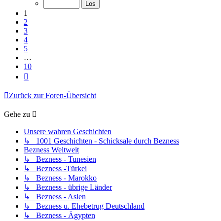
von
10
1
2
3
4
5
…
10
Nächste
Zurück zur Foren-Übersicht
Gehe zu
Unsere wahren Geschichten
↳ 1001 Geschichten - Schicksale durch Bezness
Bezness Weltweit
↳ Bezness - Tunesien
↳ Bezness -Türkei
↳ Bezness - Marokko
↳ Bezness - übrige Länder
↳ Bezness - Asien
↳ Bezness u. Ehebetrug Deutschland
↳ Bezness - Ägypten