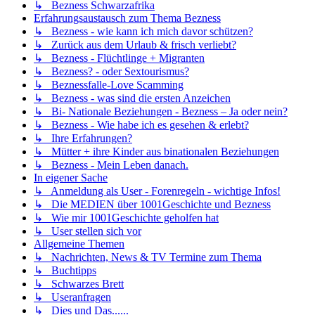
↳ Bezness Schwarzafrika
Erfahrungsaustausch zum Thema Bezness
↳ Bezness - wie kann ich mich davor schützen?
↳ Zurück aus dem Urlaub & frisch verliebt?
↳ Bezness - Flüchtlinge + Migranten
↳ Bezness? - oder Sextourismus?
↳ Beznessfalle-Love Scamming
↳ Bezness - was sind die ersten Anzeichen
↳ Bi- Nationale Beziehungen - Bezness – Ja oder nein?
↳ Bezness - Wie habe ich es gesehen & erlebt?
↳ Ihre Erfahrungen?
↳ Mütter + ihre Kinder aus binationalen Beziehungen
↳ Bezness - Mein Leben danach.
In eigener Sache
↳ Anmeldung als User - Forenregeln - wichtige Infos!
↳ Die MEDIEN über 1001Geschichte und Bezness
↳ Wie mir 1001Geschichte geholfen hat
↳ User stellen sich vor
Allgemeine Themen
↳ Nachrichten, News & TV Termine zum Thema
↳ Buchtipps
↳ Schwarzes Brett
↳ Useranfragen
↳ Dies und Das......