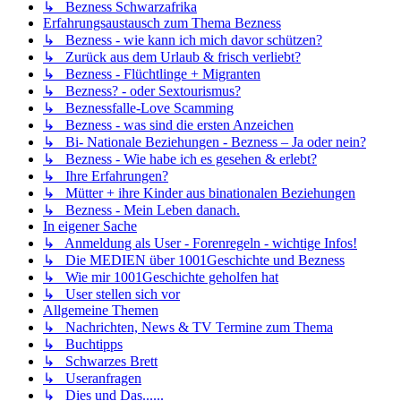
↳ Bezness Schwarzafrika
Erfahrungsaustausch zum Thema Bezness
↳ Bezness - wie kann ich mich davor schützen?
↳ Zurück aus dem Urlaub & frisch verliebt?
↳ Bezness - Flüchtlinge + Migranten
↳ Bezness? - oder Sextourismus?
↳ Beznessfalle-Love Scamming
↳ Bezness - was sind die ersten Anzeichen
↳ Bi- Nationale Beziehungen - Bezness – Ja oder nein?
↳ Bezness - Wie habe ich es gesehen & erlebt?
↳ Ihre Erfahrungen?
↳ Mütter + ihre Kinder aus binationalen Beziehungen
↳ Bezness - Mein Leben danach.
In eigener Sache
↳ Anmeldung als User - Forenregeln - wichtige Infos!
↳ Die MEDIEN über 1001Geschichte und Bezness
↳ Wie mir 1001Geschichte geholfen hat
↳ User stellen sich vor
Allgemeine Themen
↳ Nachrichten, News & TV Termine zum Thema
↳ Buchtipps
↳ Schwarzes Brett
↳ Useranfragen
↳ Dies und Das......