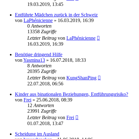
19.03.2019, 13:45
Entführte Mädchen zurück in der Schweiz
von
LaPhénicienne
» 16.03.2019, 16:39
0
Antworten
13358
Zugriffe
Letzter Beitrag
von
LaPhénicienne
16.03.2019, 16:39
Benötige dringend Hilfe
von
Yasmina13
» 16.07.2018, 18:33
8
Antworten
20395
Zugriffe
Letzter Beitrag
von
KungShanPing
22.07.2018, 06:56
Kinder aus binationalen Beziehungen, Entführungsrisiko?
von
Frei
» 25.06.2018, 08:39
12
Antworten
23991
Zugriffe
Letzter Beitrag
von
Frei
01.07.2018, 13:47
Scheidung im Ausland