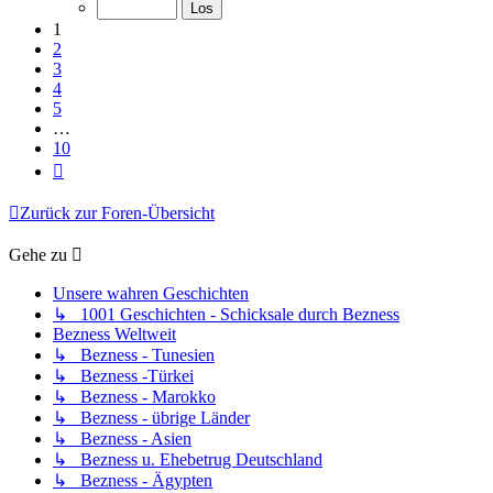
von
10
1
2
3
4
5
…
10
Nächste
Zurück zur Foren-Übersicht
Gehe zu
Unsere wahren Geschichten
↳ 1001 Geschichten - Schicksale durch Bezness
Bezness Weltweit
↳ Bezness - Tunesien
↳ Bezness -Türkei
↳ Bezness - Marokko
↳ Bezness - übrige Länder
↳ Bezness - Asien
↳ Bezness u. Ehebetrug Deutschland
↳ Bezness - Ägypten