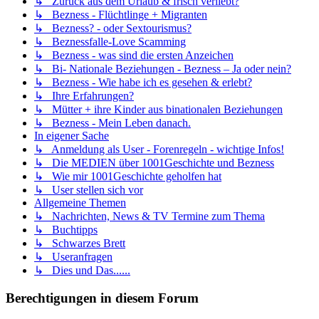
↳ Zurück aus dem Urlaub & frisch verliebt?
↳ Bezness - Flüchtlinge + Migranten
↳ Bezness? - oder Sextourismus?
↳ Beznessfalle-Love Scamming
↳ Bezness - was sind die ersten Anzeichen
↳ Bi- Nationale Beziehungen - Bezness – Ja oder nein?
↳ Bezness - Wie habe ich es gesehen & erlebt?
↳ Ihre Erfahrungen?
↳ Mütter + ihre Kinder aus binationalen Beziehungen
↳ Bezness - Mein Leben danach.
In eigener Sache
↳ Anmeldung als User - Forenregeln - wichtige Infos!
↳ Die MEDIEN über 1001Geschichte und Bezness
↳ Wie mir 1001Geschichte geholfen hat
↳ User stellen sich vor
Allgemeine Themen
↳ Nachrichten, News & TV Termine zum Thema
↳ Buchtipps
↳ Schwarzes Brett
↳ Useranfragen
↳ Dies und Das......
Berechtigungen in diesem Forum