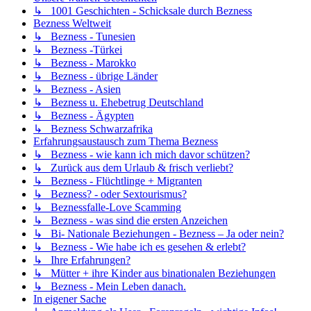
↳ 1001 Geschichten - Schicksale durch Bezness
Bezness Weltweit
↳ Bezness - Tunesien
↳ Bezness -Türkei
↳ Bezness - Marokko
↳ Bezness - übrige Länder
↳ Bezness - Asien
↳ Bezness u. Ehebetrug Deutschland
↳ Bezness - Ägypten
↳ Bezness Schwarzafrika
Erfahrungsaustausch zum Thema Bezness
↳ Bezness - wie kann ich mich davor schützen?
↳ Zurück aus dem Urlaub & frisch verliebt?
↳ Bezness - Flüchtlinge + Migranten
↳ Bezness? - oder Sextourismus?
↳ Beznessfalle-Love Scamming
↳ Bezness - was sind die ersten Anzeichen
↳ Bi- Nationale Beziehungen - Bezness – Ja oder nein?
↳ Bezness - Wie habe ich es gesehen & erlebt?
↳ Ihre Erfahrungen?
↳ Mütter + ihre Kinder aus binationalen Beziehungen
↳ Bezness - Mein Leben danach.
In eigener Sache