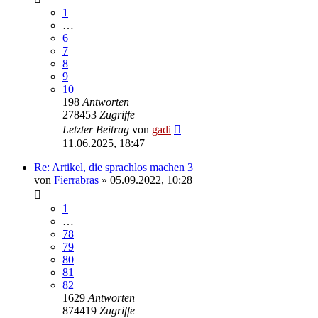
1
…
6
7
8
9
10
198
Antworten
278453
Zugriffe
Letzter Beitrag
von
gadi
11.06.2025, 18:47
Re: Artikel, die sprachlos machen 3
von
Fierrabras
» 05.09.2022, 10:28
1
…
78
79
80
81
82
1629
Antworten
874419
Zugriffe