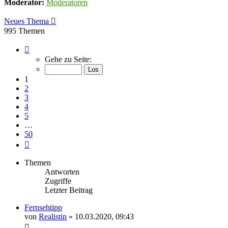
Moderator:
Moderatoren
Neues Thema
995 Themen
Seite
1
Gehe zu Seite:
von
50
1
2
3
4
5
…
50
Nächste
Themen
Antworten
Zugriffe
Letzter Beitrag
Fernsehtipp
von
Realistin
» 10.03.2020, 09:43