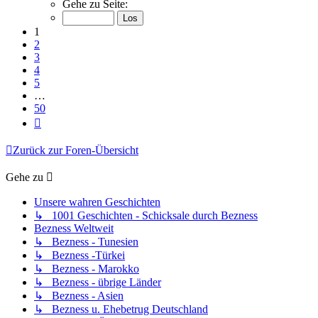
1
Gehe zu Seite:
von
50
1
2
3
4
5
…
50
Nächste
Zurück zur Foren-Übersicht
Gehe zu
Unsere wahren Geschichten
↳ 1001 Geschichten - Schicksale durch Bezness
Bezness Weltweit
↳ Bezness - Tunesien
↳ Bezness -Türkei
↳ Bezness - Marokko
↳ Bezness - übrige Länder
↳ Bezness - Asien
↳ Bezness u. Ehebetrug Deutschland