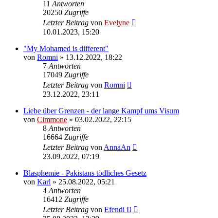
11
Antworten
20250
Zugriffe
Letzter Beitrag
von
Evelyne
10.01.2023, 15:20
"My Mohamed is different"
von
Romni
» 13.12.2022, 18:22
7
Antworten
17049
Zugriffe
Letzter Beitrag
von
Romni
23.12.2022, 23:11
Liebe über Grenzen - der lange Kampf ums Visum
von
Cimmone
» 03.02.2022, 22:15
8
Antworten
16664
Zugriffe
Letzter Beitrag
von
AnnaAn
23.09.2022, 07:19
Blasphemie - Pakistans tödliches Gesetz
von
Karl
» 25.08.2022, 05:21
4
Antworten
16412
Zugriffe
Letzter Beitrag
von
Efendi II