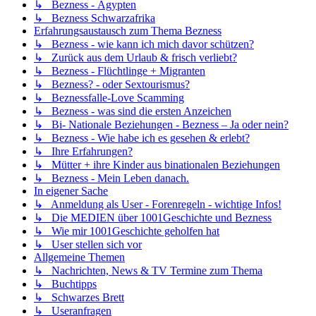
↳ Bezness - Ägypten
↳ Bezness Schwarzafrika
Erfahrungsaustausch zum Thema Bezness
↳ Bezness - wie kann ich mich davor schützen?
↳ Zurück aus dem Urlaub & frisch verliebt?
↳ Bezness - Flüchtlinge + Migranten
↳ Bezness? - oder Sextourismus?
↳ Beznessfalle-Love Scamming
↳ Bezness - was sind die ersten Anzeichen
↳ Bi- Nationale Beziehungen - Bezness – Ja oder nein?
↳ Bezness - Wie habe ich es gesehen & erlebt?
↳ Ihre Erfahrungen?
↳ Mütter + ihre Kinder aus binationalen Beziehungen
↳ Bezness - Mein Leben danach.
In eigener Sache
↳ Anmeldung als User - Forenregeln - wichtige Infos!
↳ Die MEDIEN über 1001Geschichte und Bezness
↳ Wie mir 1001Geschichte geholfen hat
↳ User stellen sich vor
Allgemeine Themen
↳ Nachrichten, News & TV Termine zum Thema
↳ Buchtipps
↳ Schwarzes Brett
↳ Useranfragen