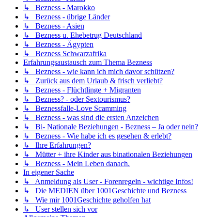
↳ Bezness - Marokko
↳ Bezness - übrige Länder
↳ Bezness - Asien
↳ Bezness u. Ehebetrug Deutschland
↳ Bezness - Ägypten
↳ Bezness Schwarzafrika
Erfahrungsaustausch zum Thema Bezness
↳ Bezness - wie kann ich mich davor schützen?
↳ Zurück aus dem Urlaub & frisch verliebt?
↳ Bezness - Flüchtlinge + Migranten
↳ Bezness? - oder Sextourismus?
↳ Beznessfalle-Love Scamming
↳ Bezness - was sind die ersten Anzeichen
↳ Bi- Nationale Beziehungen - Bezness – Ja oder nein?
↳ Bezness - Wie habe ich es gesehen & erlebt?
↳ Ihre Erfahrungen?
↳ Mütter + ihre Kinder aus binationalen Beziehungen
↳ Bezness - Mein Leben danach.
In eigener Sache
↳ Anmeldung als User - Forenregeln - wichtige Infos!
↳ Die MEDIEN über 1001Geschichte und Bezness
↳ Wie mir 1001Geschichte geholfen hat
↳ User stellen sich vor