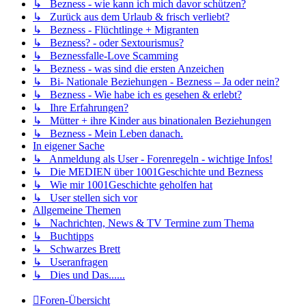
↳ Bezness - wie kann ich mich davor schützen?
↳ Zurück aus dem Urlaub & frisch verliebt?
↳ Bezness - Flüchtlinge + Migranten
↳ Bezness? - oder Sextourismus?
↳ Beznessfalle-Love Scamming
↳ Bezness - was sind die ersten Anzeichen
↳ Bi- Nationale Beziehungen - Bezness – Ja oder nein?
↳ Bezness - Wie habe ich es gesehen & erlebt?
↳ Ihre Erfahrungen?
↳ Mütter + ihre Kinder aus binationalen Beziehungen
↳ Bezness - Mein Leben danach.
In eigener Sache
↳ Anmeldung als User - Forenregeln - wichtige Infos!
↳ Die MEDIEN über 1001Geschichte und Bezness
↳ Wie mir 1001Geschichte geholfen hat
↳ User stellen sich vor
Allgemeine Themen
↳ Nachrichten, News & TV Termine zum Thema
↳ Buchtipps
↳ Schwarzes Brett
↳ Useranfragen
↳ Dies und Das......
Foren-Übersicht