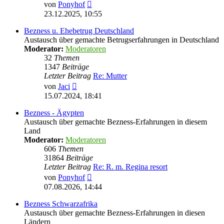
Neuester
von
Ponyhof
Beitrag
23.12.2025, 10:55
Bezness u. Ehebetrug Deutschland
Austausch über gemachte Betrugserfahrungen in Deutschland
Moderator:
Moderatoren
32
Themen
1347
Beiträge
Letzter Beitrag
Re: Mutter
Neuester
von
Jaci
Beitrag
15.07.2024, 18:41
Bezness - Ägypten
Austausch über gemachte Bezness-Erfahrungen in diesem
Land
Moderator:
Moderatoren
606
Themen
31864
Beiträge
Letzter Beitrag
Re: R. m. Regina resort
Neuester
von
Ponyhof
Beitrag
07.08.2026, 14:44
Bezness Schwarzafrika
Austausch über gemachte Bezness-Erfahrungen in diesen
Ländern