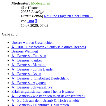
Moderator:
Moderatoren
319
Themen
20857
Beiträge
Letzter Beitrag
Re: Eine Frage zu einer Freun…
Neuester
von
Bini
Beitrag
15.07.2026, 07:03
Gehe zu
Unsere wahren Geschichten
↳ 1001 Geschichten - Schicksale durch Bezness
Bezness Weltweit
↳ Bezness - Tunesien
↳ Bezness -Türkei
↳ Bezness - Marokko
↳ Bezness - übrige Länder
↳ Bezness - Asien
↳ Bezness u. Ehebetrug Deutschland
↳ Bezness - Ägypten
↳ Bezness Schwarzafrika
Erfahrungsaustausch zum Thema Bezness
↳ Bezness - wie kann ich mich davor schützen?
↳ Zurück aus dem Urlaub & frisch verliebt?
↳ Bezness - Flüchtlinge + Migranten