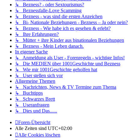
↳ Bezness? - oder Sextourismus?
↳ Beznessfalle-Love Scamming
↳ Bezness - was sind die ersten Anzeichen
↳ Bi- Nationale Beziehungen - Bezness – Ja oder nein?
↳ Bezness - Wie habe ich es gesehen & erlebt?
↳ Ihre Erfahrungen?
↳ Mütter + ihre Kinder aus binationalen Beziehungen
↳ Bezness - Mein Leben danach.
In eigener Sache
↳ Anmeldung als User - Forenregeln - wichtige Infos!
↳ Die MEDIEN über 1001Geschichte und Bezness
↳ Wie mir 1001Geschichte geholfen hat
↳ User stellen sich vor
Allgemeine Themen
↳ Nachrichten, News & TV Termine zum Thema
↳ Buchtipps
↳ Schwarzes Brett
↳ Useranfragen
↳ Dies und Das......
Foren-Übersicht
Alle Zeiten sind
UTC+02:00
Alle Cookies löschen