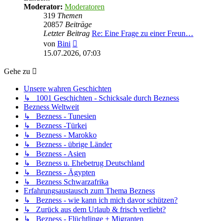
Moderator:
Moderatoren
319
Themen
20857
Beiträge
Letzter Beitrag
Re: Eine Frage zu einer Freun…
Neuester
von
Bini
Beitrag
15.07.2026, 07:03
Gehe zu
Unsere wahren Geschichten
↳ 1001 Geschichten - Schicksale durch Bezness
Bezness Weltweit
↳ Bezness - Tunesien
↳ Bezness -Türkei
↳ Bezness - Marokko
↳ Bezness - übrige Länder
↳ Bezness - Asien
↳ Bezness u. Ehebetrug Deutschland
↳ Bezness - Ägypten
↳ Bezness Schwarzafrika
Erfahrungsaustausch zum Thema Bezness
↳ Bezness - wie kann ich mich davor schützen?
↳ Zurück aus dem Urlaub & frisch verliebt?
↳ Bezness - Flüchtlinge + Migranten