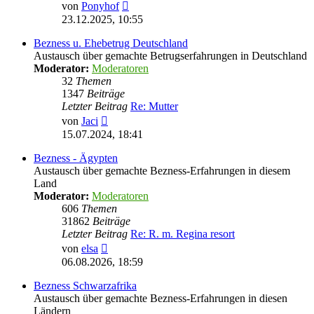
Neuester
von
Ponyhof
Beitrag
23.12.2025, 10:55
Bezness u. Ehebetrug Deutschland
Austausch über gemachte Betrugserfahrungen in Deutschland
Moderator:
Moderatoren
32
Themen
1347
Beiträge
Letzter Beitrag
Re: Mutter
Neuester
von
Jaci
Beitrag
15.07.2024, 18:41
Bezness - Ägypten
Austausch über gemachte Bezness-Erfahrungen in diesem
Land
Moderator:
Moderatoren
606
Themen
31862
Beiträge
Letzter Beitrag
Re: R. m. Regina resort
Neuester
von
elsa
Beitrag
06.08.2026, 18:59
Bezness Schwarzafrika
Austausch über gemachte Bezness-Erfahrungen in diesen
Ländern