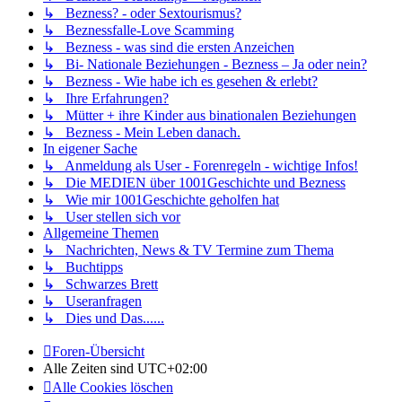
↳ Bezness? - oder Sextourismus?
↳ Beznessfalle-Love Scamming
↳ Bezness - was sind die ersten Anzeichen
↳ Bi- Nationale Beziehungen - Bezness – Ja oder nein?
↳ Bezness - Wie habe ich es gesehen & erlebt?
↳ Ihre Erfahrungen?
↳ Mütter + ihre Kinder aus binationalen Beziehungen
↳ Bezness - Mein Leben danach.
In eigener Sache
↳ Anmeldung als User - Forenregeln - wichtige Infos!
↳ Die MEDIEN über 1001Geschichte und Bezness
↳ Wie mir 1001Geschichte geholfen hat
↳ User stellen sich vor
Allgemeine Themen
↳ Nachrichten, News & TV Termine zum Thema
↳ Buchtipps
↳ Schwarzes Brett
↳ Useranfragen
↳ Dies und Das......
Foren-Übersicht
Alle Zeiten sind
UTC+02:00
Alle Cookies löschen