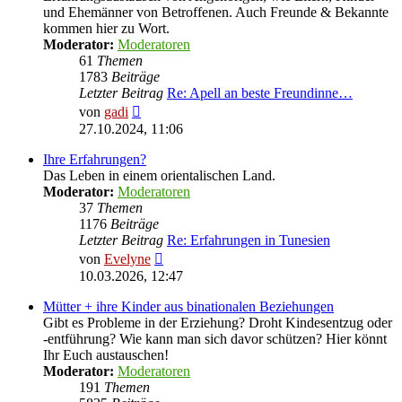
und Ehemänner von Betroffenen. Auch Freunde & Bekannte
kommen hier zu Wort.
Moderator:
Moderatoren
61
Themen
1783
Beiträge
Letzter Beitrag
Re: Apell an beste Freundinne…
Neuester
von
gadi
Beitrag
27.10.2024, 11:06
Ihre Erfahrungen?
Das Leben in einem orientalischen Land.
Moderator:
Moderatoren
37
Themen
1176
Beiträge
Letzter Beitrag
Re: Erfahrungen in Tunesien
Neuester
von
Evelyne
Beitrag
10.03.2026, 12:47
Mütter + ihre Kinder aus binationalen Beziehungen
Gibt es Probleme in der Erziehung? Droht Kindesentzug oder
-entführung? Wie kann man sich davor schützen? Hier könnt
Ihr Euch austauschen!
Moderator:
Moderatoren
191
Themen