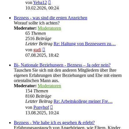
Neuester
von
Yeba12
Beitrag
10.02.2026, 00:24
Bezness - was sind die ersten Anzeichen
Worauf sollte ich achten?
Moderator:
Moderatoren
65
Themen
2516
Beiträge
Letzter Beitrag
Re: Haltung von Beznessern zu…
Neuester
von
gadi
Beitrag
07.08.2025, 18:42
Bi- Nationale Beziehungen - Bezness – Ja oder nein?
Tauschen Sie sich mit den anderen Mitgliedern über Ihre
eigenen Erfahrungen über Beziehungen und Ehe mit einem
orientalischen Mann aus.
Moderator:
Moderatoren
154
Themen
8160
Beiträge
Letzter Beitrag
Re: Arbeitskollege meiner Fre…
Neuester
von
Ponyhof
Beitrag
13.08.2025, 10:24
Bezness - Wie habe ich es gesehen & erlebt?
Erfahrungsaustausch von Angehörigen, wie Eltern, Kinder