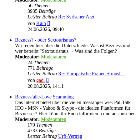
56
Themen
3935
Beiträge
Letzter Beitrag
Re: Syrischer Arzt
Neuester
von
Kain
Beitrag
24.06.2026, 09:40
Bezness? - oder Sextourismus?
Wir reden hier über die Unterschiede. Was ist Bezness und
wer betreibt "Sextourismus" - Was sind die Folgen?
Moderator:
Moderatoren
24
Themen
771
Beiträge
Letzter Beitrag
Re: Europäische Frauen + musl…
Neuester
von
gadi
Beitrag
20.08.2025, 14:11
Beznessfalle-Love Scamming
Das Internet bietet über die vielen messanger wie: Pal-Talk -
ICQ - MSN - Yahoo & Skype - die idealen Plattformen für
Beznesser? Hier könnt ihr Euch informieren und austauschen.
Moderator:
Moderatoren
170
Themen
4733
Beiträge
Letzter Beitrag
Urfi-Vertrag