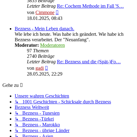
5835
Beiträge
Letzter Beitrag
Re: Cochem Methode im Fall 'S…
Neuester
von
Cimmone
Beitrag
18.01.2025, 08:43
Bezness - Mein Leben danach.
Wie lebe ich heute. Was habe ich geändert. Wie habe ich
Bezness verarbeitet. Der "Neuanfang".
Moderator:
Moderatoren
97
Themen
2740
Beiträge
Letzter Beitrag
Re: Bezness und die (Spät-)Fo…
Neuester
von
gadi
Beitrag
28.05.2025, 22:29
Gehe zu
Unsere wahren Geschichten
↳ 1001 Geschichten - Schicksale durch Bezness
Bezness Weltweit
↳ Bezness - Tunesien
↳ Bezness -Türkei
↳ Bezness - Marokko
↳ Bezness - übrige Länder
↳ Bezness - Asien