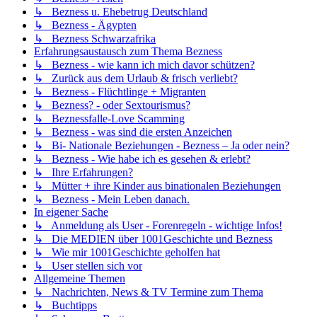
↳ Bezness u. Ehebetrug Deutschland
↳ Bezness - Ägypten
↳ Bezness Schwarzafrika
Erfahrungsaustausch zum Thema Bezness
↳ Bezness - wie kann ich mich davor schützen?
↳ Zurück aus dem Urlaub & frisch verliebt?
↳ Bezness - Flüchtlinge + Migranten
↳ Bezness? - oder Sextourismus?
↳ Beznessfalle-Love Scamming
↳ Bezness - was sind die ersten Anzeichen
↳ Bi- Nationale Beziehungen - Bezness – Ja oder nein?
↳ Bezness - Wie habe ich es gesehen & erlebt?
↳ Ihre Erfahrungen?
↳ Mütter + ihre Kinder aus binationalen Beziehungen
↳ Bezness - Mein Leben danach.
In eigener Sache
↳ Anmeldung als User - Forenregeln - wichtige Infos!
↳ Die MEDIEN über 1001Geschichte und Bezness
↳ Wie mir 1001Geschichte geholfen hat
↳ User stellen sich vor
Allgemeine Themen
↳ Nachrichten, News & TV Termine zum Thema
↳ Buchtipps