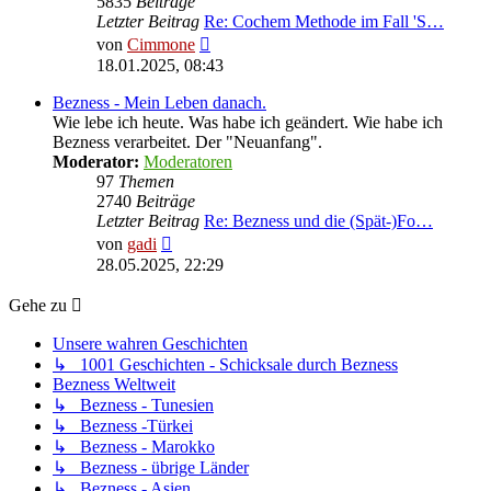
5835
Beiträge
Letzter Beitrag
Re: Cochem Methode im Fall 'S…
Neuester
von
Cimmone
Beitrag
18.01.2025, 08:43
Bezness - Mein Leben danach.
Wie lebe ich heute. Was habe ich geändert. Wie habe ich
Bezness verarbeitet. Der "Neuanfang".
Moderator:
Moderatoren
97
Themen
2740
Beiträge
Letzter Beitrag
Re: Bezness und die (Spät-)Fo…
Neuester
von
gadi
Beitrag
28.05.2025, 22:29
Gehe zu
Unsere wahren Geschichten
↳ 1001 Geschichten - Schicksale durch Bezness
Bezness Weltweit
↳ Bezness - Tunesien
↳ Bezness -Türkei
↳ Bezness - Marokko
↳ Bezness - übrige Länder
↳ Bezness - Asien