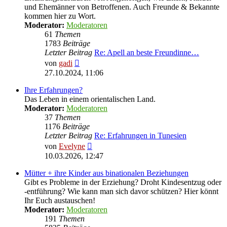
und Ehemänner von Betroffenen. Auch Freunde & Bekannte
kommen hier zu Wort.
Moderator:
Moderatoren
61
Themen
1783
Beiträge
Letzter Beitrag
Re: Apell an beste Freundinne…
Neuester
von
gadi
Beitrag
27.10.2024, 11:06
Ihre Erfahrungen?
Das Leben in einem orientalischen Land.
Moderator:
Moderatoren
37
Themen
1176
Beiträge
Letzter Beitrag
Re: Erfahrungen in Tunesien
Neuester
von
Evelyne
Beitrag
10.03.2026, 12:47
Mütter + ihre Kinder aus binationalen Beziehungen
Gibt es Probleme in der Erziehung? Droht Kindesentzug oder
-entführung? Wie kann man sich davor schützen? Hier könnt
Ihr Euch austauschen!
Moderator:
Moderatoren
191
Themen