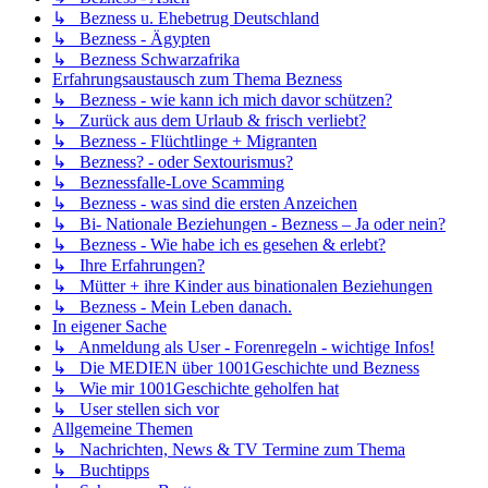
↳ Bezness u. Ehebetrug Deutschland
↳ Bezness - Ägypten
↳ Bezness Schwarzafrika
Erfahrungsaustausch zum Thema Bezness
↳ Bezness - wie kann ich mich davor schützen?
↳ Zurück aus dem Urlaub & frisch verliebt?
↳ Bezness - Flüchtlinge + Migranten
↳ Bezness? - oder Sextourismus?
↳ Beznessfalle-Love Scamming
↳ Bezness - was sind die ersten Anzeichen
↳ Bi- Nationale Beziehungen - Bezness – Ja oder nein?
↳ Bezness - Wie habe ich es gesehen & erlebt?
↳ Ihre Erfahrungen?
↳ Mütter + ihre Kinder aus binationalen Beziehungen
↳ Bezness - Mein Leben danach.
In eigener Sache
↳ Anmeldung als User - Forenregeln - wichtige Infos!
↳ Die MEDIEN über 1001Geschichte und Bezness
↳ Wie mir 1001Geschichte geholfen hat
↳ User stellen sich vor
Allgemeine Themen
↳ Nachrichten, News & TV Termine zum Thema
↳ Buchtipps