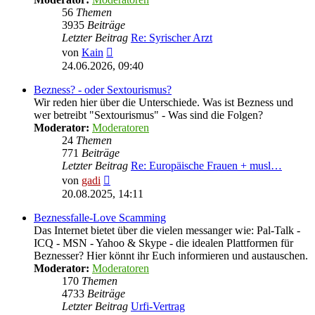
56
Themen
3935
Beiträge
Letzter Beitrag
Re: Syrischer Arzt
Neuester
von
Kain
Beitrag
24.06.2026, 09:40
Bezness? - oder Sextourismus?
Wir reden hier über die Unterschiede. Was ist Bezness und
wer betreibt "Sextourismus" - Was sind die Folgen?
Moderator:
Moderatoren
24
Themen
771
Beiträge
Letzter Beitrag
Re: Europäische Frauen + musl…
Neuester
von
gadi
Beitrag
20.08.2025, 14:11
Beznessfalle-Love Scamming
Das Internet bietet über die vielen messanger wie: Pal-Talk -
ICQ - MSN - Yahoo & Skype - die idealen Plattformen für
Beznesser? Hier könnt ihr Euch informieren und austauschen.
Moderator:
Moderatoren
170
Themen
4733
Beiträge
Letzter Beitrag
Urfi-Vertrag