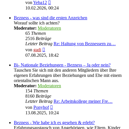
Neuester
von
Yeba12
Beitrag
10.02.2026, 00:24
Bezness - was sind die ersten Anzeichen
Worauf sollte ich achten?
Moderator:
Moderatoren
65
Themen
2516
Beiträge
Letzter Beitrag
Re: Haltung von Beznessern zu…
Neuester
von
gadi
Beitrag
07.08.2025, 18:42
Bi- Nationale Beziehungen - Bezness – Ja oder nein?
Tauschen Sie sich mit den anderen Mitgliedern über Ihre
eigenen Erfahrungen über Beziehungen und Ehe mit einem
orientalischen Mann aus.
Moderator:
Moderatoren
154
Themen
8160
Beiträge
Letzter Beitrag
Re: Arbeitskollege meiner Fre…
Neuester
von
Ponyhof
Beitrag
13.08.2025, 10:24
Bezness - Wie habe ich es gesehen & erlebt?
Erfahrungsaustausch von Angehörigen, wie Eltern, Kinder