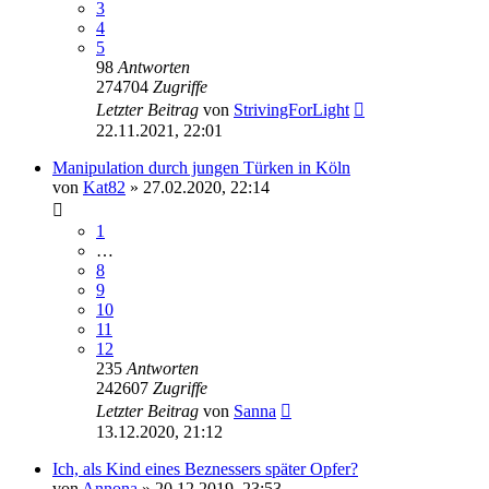
3
4
5
98
Antworten
274704
Zugriffe
Letzter Beitrag
von
StrivingForLight
22.11.2021, 22:01
Manipulation durch jungen Türken in Köln
von
Kat82
» 27.02.2020, 22:14
1
…
8
9
10
11
12
235
Antworten
242607
Zugriffe
Letzter Beitrag
von
Sanna
13.12.2020, 21:12
Ich, als Kind eines Beznessers später Opfer?
von
Annona
» 20.12.2019, 23:53