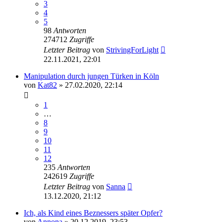
3
4
5
98
Antworten
274712
Zugriffe
Letzter Beitrag
von
StrivingForLight
22.11.2021, 22:01
Manipulation durch jungen Türken in Köln
von
Kat82
» 27.02.2020, 22:14
1
…
8
9
10
11
12
235
Antworten
242619
Zugriffe
Letzter Beitrag
von
Sanna
13.12.2020, 21:12
Ich, als Kind eines Beznessers später Opfer?
von
Annona
» 20.12.2019, 23:53